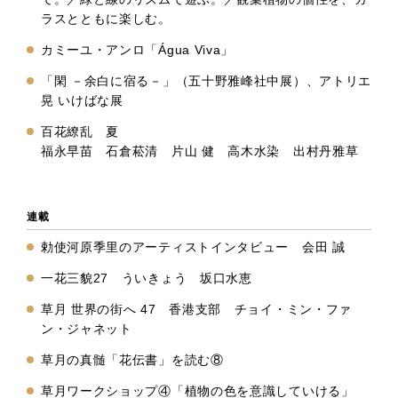
ラスとともに楽しむ。
カミーユ・アンロ「Água Viva」
「閑 －余白に宿る－」（五十野雅峰社中展）、アトリエ
晃 いけばな展
百花繚乱 夏
福永早苗 石倉菘清 片山 健 高木水染 出村丹雅草
連載
勅使河原季里のアーティストインタビュー 会田 誠
一花三貌27 ういきょう 坂口水恵
草月 世界の街へ 47 香港支部 チョイ・ミン・ファ
ン・ジャネット
草月の真髄「花伝書」を読む⑧
草月ワークショップ④「植物の色を意識していける」