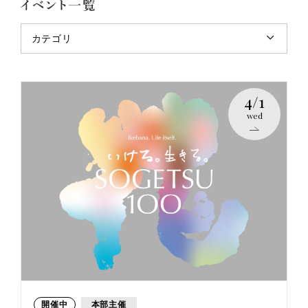
カテゴリ
4/1
wed
開催中
本部主催