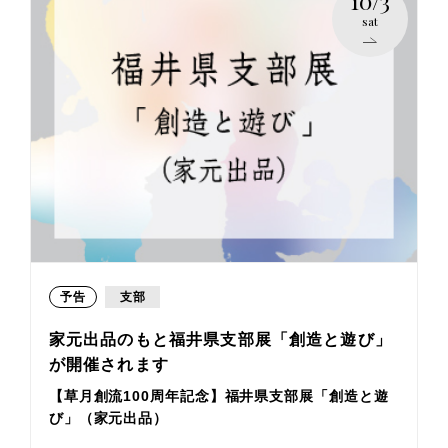
10/3
sat
予告
支部
家元出品のもと福井県支部展「創造と遊び」
が開催されます
【草月創流100周年記念】福井県支部展「創造と遊
び」（家元出品）