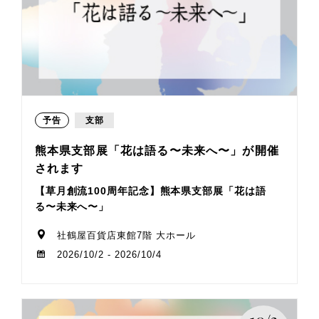
予告
支部
熊本県支部展「花は語る〜未来へ〜」が開催
されます
【草月創流100周年記念】熊本県支部展「花は語
る〜未来へ〜」
社鶴屋百貨店東館7階 大ホール
2026/10/2 - 2026/10/4