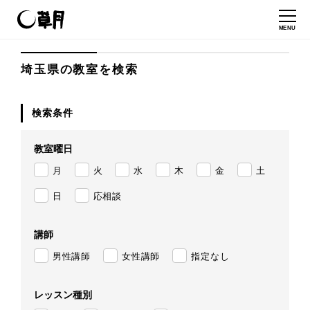
MENU
埼玉県の教室を検索
検索条件
教室曜日
月
火
水
木
金
土
日
応相談
講師
男性講師
女性講師
指定なし
レッスン種別