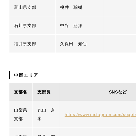
富山県支部
桃井 珀樹
石川県支部
中谷 萠洋
福井県支部
久保田 知仙
中部エリア
支部名
支部長
SNSなど
山梨県
丸山 京
https://www.instagram.com/soge
支部
峯