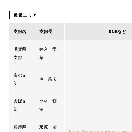
近畿エリア
支部名
支部長
SNSなど
滋賀県
井入 愛
支部
華
京都支
奥 萩広
部
大阪支
小林 郷
部
清
兵庫県
延原 清
https://www.instagram.com/s