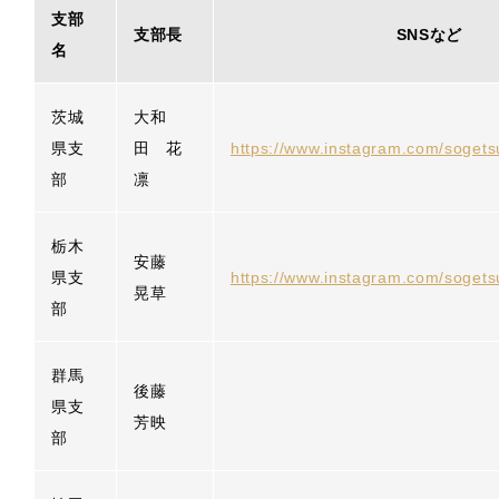
支部
支部長
SNSなど
名
茨城
大和
県支
田 花
https://www.instagram.com/sogetsu
部
凛
栃木
安藤
県支
https://www.instagram.com/sogetsu
晃草
部
群馬
後藤
県支
芳映
部