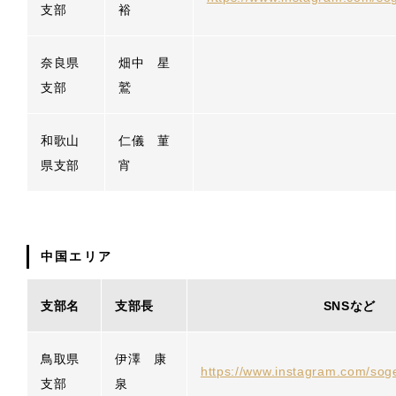
支部
裕
奈良県
畑中 星
支部
鷲
和歌山
仁儀 菫
県支部
宵
中国エリア
支部名
支部長
SNSなど
鳥取県
伊澤 康
https://www.instagram.com/soge
支部
泉