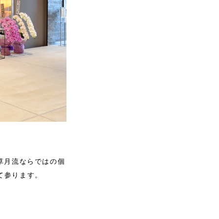
草月流ならではの個
て参ります。