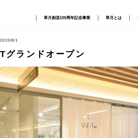
草月創流100周年記念事業
草月とは
2020/8/1
STグランドオープン