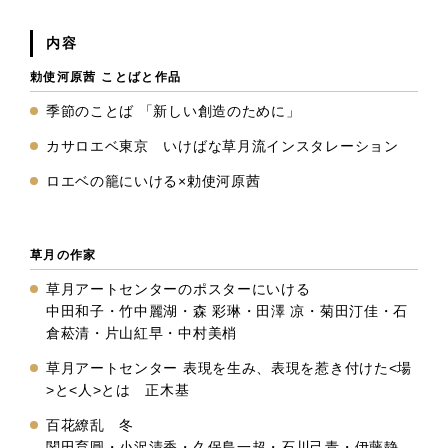
内容
勅使河原茜 ことばと作品
季節のことば 「新しい創造のために」
カサロエベ東京 いけばな草月流インスタレーション
ロエベの籠にいける×勅使河原茜
草月の作家
草月アートセンターのポスターにいける
中田和子・竹中麗湖・森 彩琳・田澤 凉・菊田汀佳・石
倉菘清・片山紅早・中村美梢
草月アートセンター 表現を生み、表現を惹き付けた<場
>と<人>とは 正木基
百花繚乱 冬
関田育圓・小沢清香・久保島一超・石川己青・伊藤静