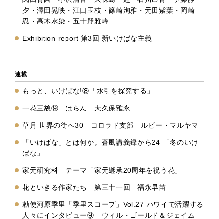
夕・澤田晃映・江口玉枝・篠崎洵雅・元田紫葉・岡崎
忍・高木水染・五十野雅峰
Exhibition report 第3回 新いけばな主義
連載
もっと、いけばな!⑧「水引を探究する」
一花三貌⑨ はらん 大久保雅永
草月 世界の街へ30 コロラド支部 ルビー・マルヤマ
「いけばな」とは何か。蒼風講義録から24 「冬のいけ
ばな」
家元研究科 テーマ「家元継承20周年を祝う花」
花といきる作家たち 第三十一回 福永早苗
勅使河原季里「季里スコープ」Vol.27 ハワイで活躍する
人々にインタビュー⑨ ウィル・ゴールド＆ジェイム