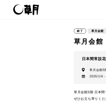
終了
草月会館
草月会館
日本間常設
草月会館5
2026/1/6 -
草月会館5階 日本
ぜひお立ち寄りくだ