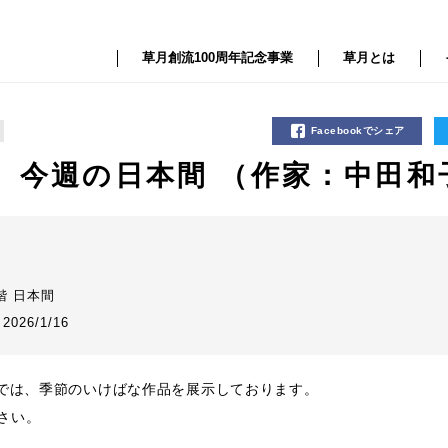
草月創流100周年記念事業
草月とは
Facebookでシェア
 今週の日本間 （作家：中田和
花
階 日本間
 2026/1/16
間では、季節のいけばな作品を展示しております。
さい。