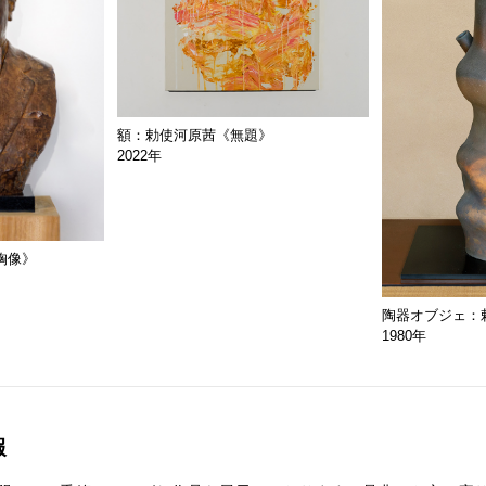
額：勅使河原茜《無題》
2022年
胸像》
陶器オブジェ：
1980年
報