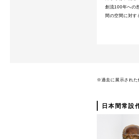
創流100年へ
間の空間に対す
※過去に展示された
日本間常設