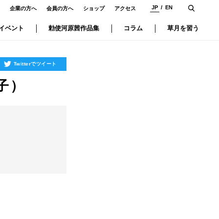
JP
EN
企業の方へ
会員の方へ
ショップ
アクセス
イベント
勅使河原茜作品集
コラム
草月を習う
Twitterでツイート
子）