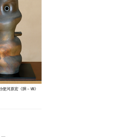
勅使河原宏《胴－Ⅷ》