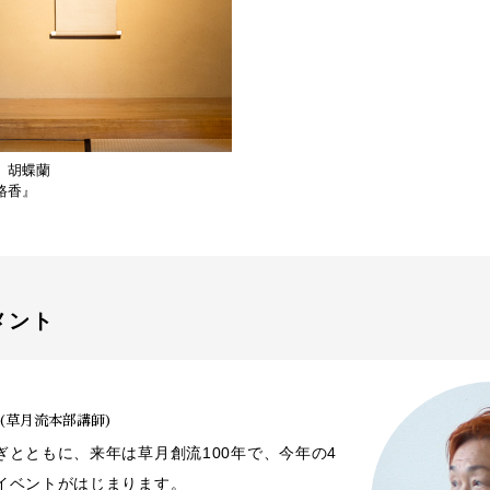
、胡蝶蘭
路香』
メント
(草月流本部講師)
ぎとともに、来年は草月創流100年で、今年の4
イベントがはじまります。