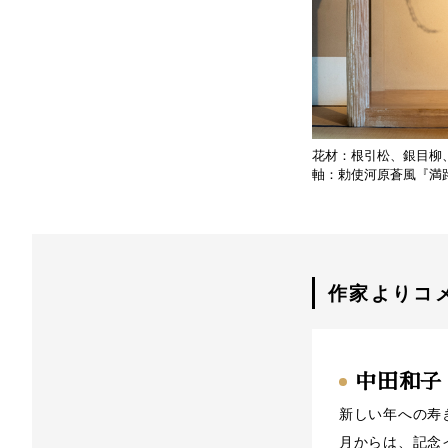
花材：根引松、銀目柳
軸：勅使河原蒼風『満
作家よりコ
中田和子
新しい年への寿
月からは、記念