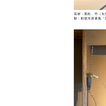
花材：黒松、竹（丸
額：勅使河原蒼風『