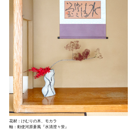
花材：けむりの木、モカラ
軸：勅使河原蒼風『水清澄々蛍』