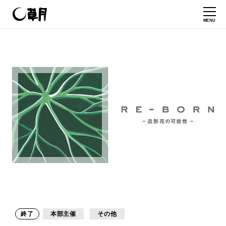
MENU
終了
本部主催
その他