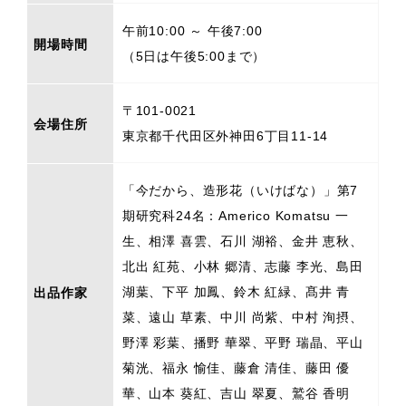
午前10:00 ～ 午後7:00
開場時間
（5日は午後5:00まで）
〒101-0021
会場住所
東京都千代田区外神田6丁目11-14
「今だから、造形花（いけばな）」第7
期研究科24名：Americo Komatsu 一
生、相澤 喜雲、石川 湖裕、金井 恵秋、
北出 紅苑、小林 郷清、志藤 李光、島田
湖葉、下平 加鳳、鈴木 紅緑、髙井 青
出品作家
菜、遠山 草素、中川 尚紫、中村 洵摂、
野澤 彩葉、播野 華翠、平野 瑞晶、平山
菊洸、福永 愉佳、藤倉 清佳、藤田 優
華、山本 葵紅、吉山 翠夏、鷲谷 香明