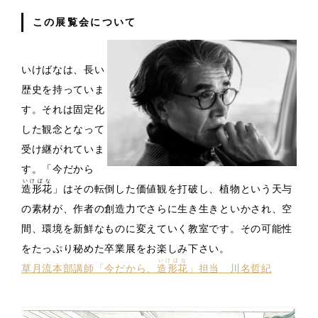
この展覧会について
いけばなは、長い
歴史を持っていま
す。それは固定化
した観念となって
受け継がれていま
す。「今だから
いけばな
造形花
」はその転倒した価値観を打破し、植物という天与
の素材が、作者の創造力でさらに生き生きといかされ、空
間、環境を新鮮なものに変えていく教室です。その可能性
をたっぷり秘めた卒業展をお楽しみ下さい。
いけばな
草月流本部講師「今だから、
造形花
」担当 川名哲紀