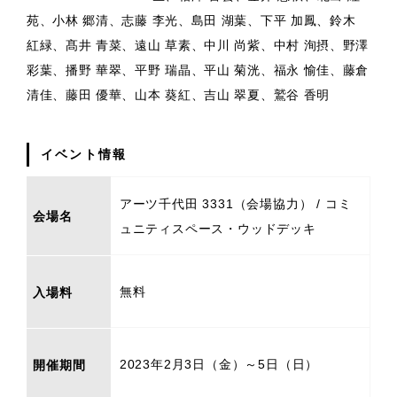
苑、小林 郷清、志藤 李光、島田 湖葉、下平 加鳳、鈴木
紅緑、髙井 青菜、遠山 草素、中川 尚紫、中村 洵摂、野澤
彩葉、播野 華翠、平野 瑞晶、平山 菊洸、福永 愉佳、藤倉
清佳、藤田 優華、山本 葵紅、吉山 翠夏、鷲谷 香明
イベント情報
アーツ千代田 3331（会場協力） / コミ
会場名
ュニティスペース・ウッドデッキ
無料
入場料
2023年2月3日（金）～5日（日）
開催期間