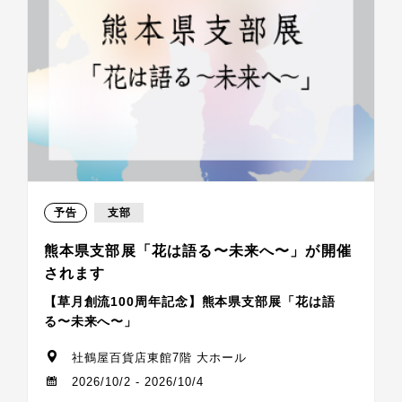
予告
支部
熊本県支部展「花は語る〜未来へ〜」が開催
されます
【草月創流100周年記念】熊本県支部展「花は語
る〜未来へ〜」
社鶴屋百貨店東館7階 大ホール
2026/10/2 - 2026/10/4