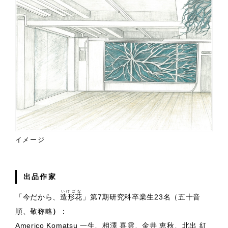
イメージ
出品作家
いけばな
「今だから、
造形花
」第7期研究科卒業生23名（五十音
順、敬称略
）
：
Americo Komatsu 一生、相澤 喜雲、金井 恵秋、北出 紅