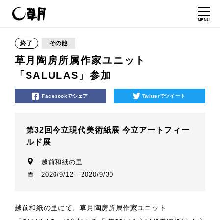
MENU
終了
その他
草月陶房所属作家ユニット
「SALULAS」参加
Facebookでシェア
Twitterでツイート
第32回今立現代美術紙展 今立アートフィー
ルド展
越前和紙の里
2020/9/12 - 2020/9/30
越前和紙の里にて、草月陶房所属作家ユニット