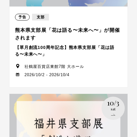
予告
支部
熊本県支部展「花は語る〜未来へ〜」が開催
されます
【草月創流100周年記念】熊本県支部展「花は語
る〜未来へ〜」
社鶴屋百貨店東館7階 大ホール
2026/10/2 - 2026/10/4
10/3
sat