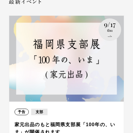
9/17
thu
予告
支部
家元出品のもと福岡県支部展「100年の、い
ま」が開催されます