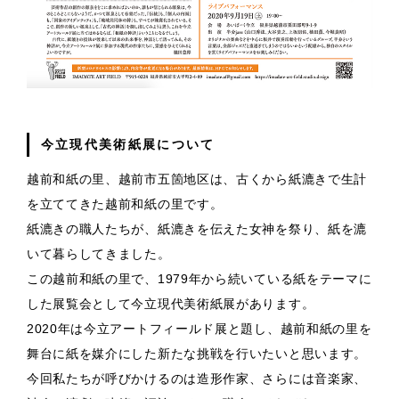
今立現代美術紙展について
越前和紙の里、越前市五箇地区は、古くから紙漉きで生計
を立ててきた越前和紙の里です。
紙漉きの職人たちが、紙漉きを伝えた女神を祭り、紙を漉
いて暮らしてきました。
この越前和紙の里で、1979年から続いている紙をテーマに
した展覧会として今立現代美術紙展があります。
2020年は今立アートフィールド展と題し、越前和紙の里を
舞台に紙を媒介にした新たな挑戦を行いたいと思います。
今回私たちが呼びかけるのは造形作家、さらには音楽家、