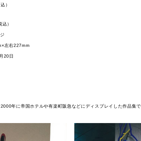
税込）
（税込）
ージ
×左右227mm
月20日
年～2000年に帝国ホテルや有楽町阪急などにディスプレイした作品集