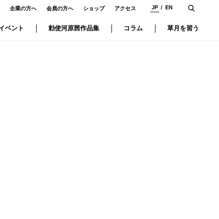
JP
EN
企業の方へ
会員の方へ
ショップ
アクセス
イベント
勅使河原茜作品集
コラム
草月を習う