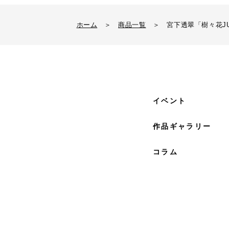
ホーム
＞
商品一覧
＞
宮下透翠「樹々花JUJ
イベント
作品ギャラリー
コラム