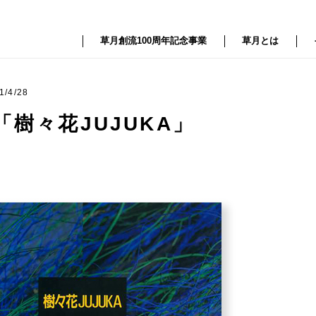
草月創流100周年記念事業
草月とは
1/4/28
「樹々花JUJUKA」