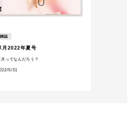
雑誌
草月2022年夏号
草月ってなんだろう？
022/5/31