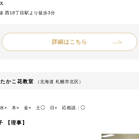
ス
線 西18丁目駅より徒歩3分
詳細はこちら
 たかこ花教室
（北海道 札幌市北区）
水×
木×
金×
土◯
日×
応相談：◯
子 【理事】