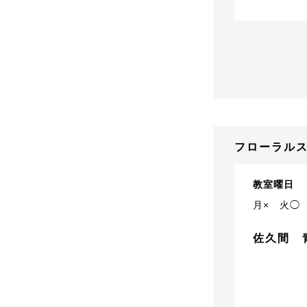
フローラルス
教室曜日
月×
火◯
佐久間 