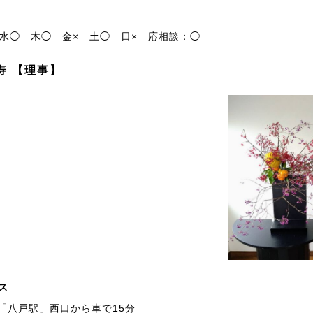
水◯
木◯
金×
土◯
日×
応相談：◯
寿 【理事】
ス
「八戸駅」西口から車で15分