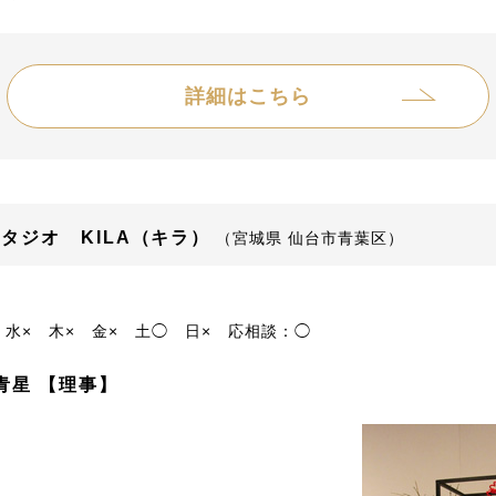
詳細はこちら
タジオ KILA（キラ）
（宮城県 仙台市青葉区）
水×
木×
金×
土◯
日×
応相談：◯
青星 【理事】