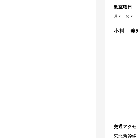
教室曜日
月×
火×
小村 美
交通アクセ
東北新幹線