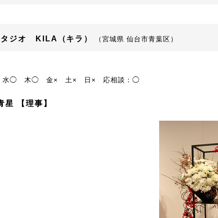
タジオ KILA（キラ）
（宮城県 仙台市青葉区）
水◯
木◯
金×
土×
日×
応相談：◯
青星 【理事】