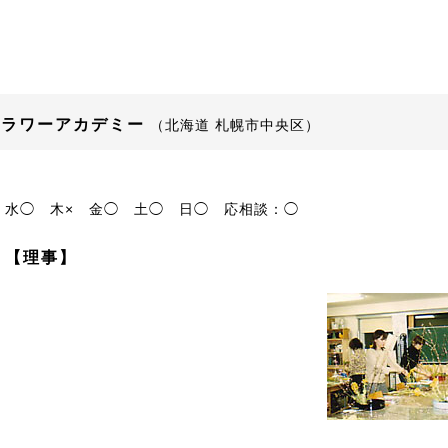
フラワーアカデミー
（北海道 札幌市中央区）
水◯
木×
金◯
土◯
日◯
応相談：◯
 【理事】