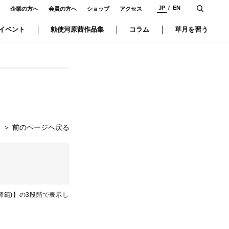
JP
EN
企業の方へ
会員の方へ
ショップ
アクセス
イベント
勅使河原茜作品集
コラム
草月を習う
＞
前のページへ戻る
師範)】の3段階で表示し