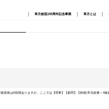
草月創流100周年記念事業
草月とは
範資格は8段階ありますが、ここでは【理事】【顧問】【師範(常任総務～4級