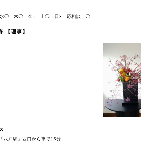
水◯
木◯
金×
土◯
日×
応相談：◯
寿 【理事】
ス
「八戸駅」西口から車で15分