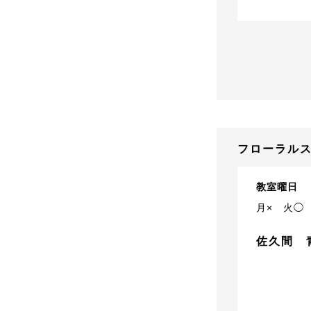
フローラルス
教室曜日
月×
火◯
佐久間 