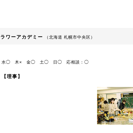
フラワーアカデミー
（北海道 札幌市中央区）
水◯
木×
金◯
土◯
日◯
応相談：◯
 【理事】