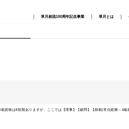
草月創流100周年記念事業
草月とは
範資格は8段階ありますが、ここでは【理事】【顧問】【師範(常任総務～4級