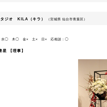
タジオ KILA（キラ）
（宮城県 仙台市青葉区）
水◯
木◯
金×
土×
日×
応相談：◯
青星 【理事】