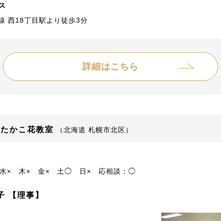
ス
線 西18丁目駅より徒歩3分
詳細はこちら
 たかこ花教室
（北海道 札幌市北区）
水×
木×
金×
土◯
日×
応相談：◯
子 【理事】