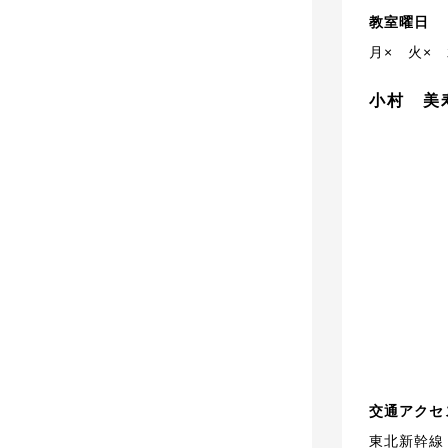
教室曜日
月×
火×
小村 美
交通アクセ
東北新幹線