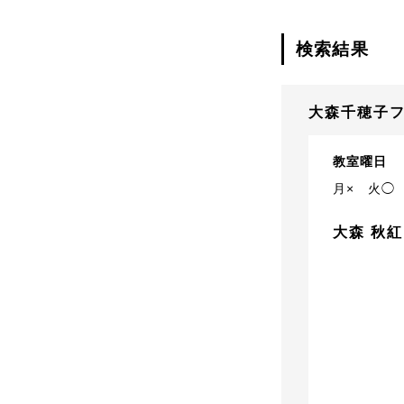
検索結果
大森千穂子
教室曜日
月×
火◯
大森 秋紅