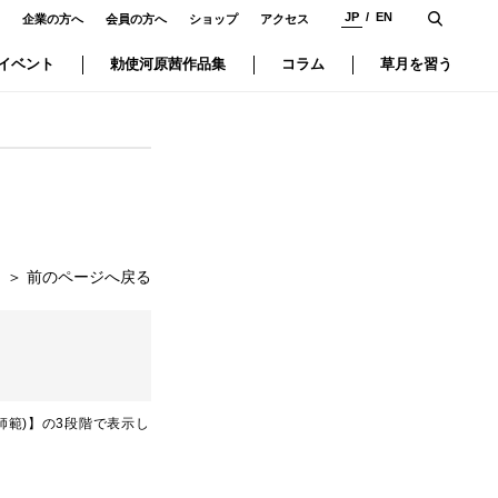
JP
EN
企業の方へ
会員の方へ
ショップ
アクセス
イベント
勅使河原茜作品集
コラム
草月を習う
＞
前のページへ戻る
師範)】の3段階で表示し