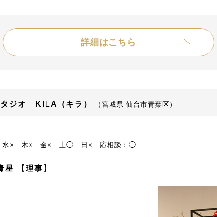
詳細はこちら
タジオ KILA（キラ）
（宮城県 仙台市青葉区）
水×
木×
金×
土◯
日×
応相談：◯
青星 【理事】