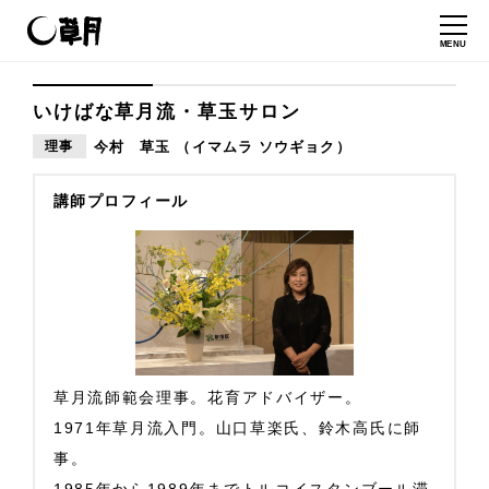
MENU
いけばな草月流・草玉サロン
理事
今村 草玉 （イマムラ ソウギョク）
講師プロフィール
草月流師範会理事。花育アドバイザー。
1971年草月流入門。山口草楽氏、鈴木高氏に師
事。