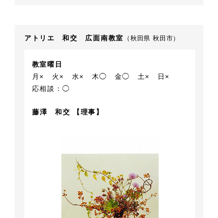
アトリエ 和交 広面南教室
（秋田県 秋田市）
教室曜日
月×
火×
水×
木◯
金◯
土×
日×
応相談：◯
藤澤 和交 【理事】