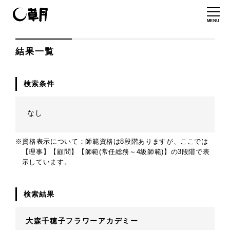
MENU
結果一覧
検索条件
なし
※資格表示について：師範資格は8段階ありますが、ここでは
【理事】【顧問】【師範(常任総務～4級師範)】の3段階で表
示しています。
検索結果
大森千穂子フラワーアカデミー