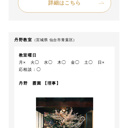
詳細はこちら
丹野教室
（宮城県 仙台市青葉区）
教室曜日
月×
火◯
水◯
木◯
金◯
土◯
日×
応相談：◯
丹野 霞園 【理事】