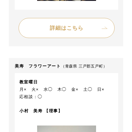
詳細はこちら
美寿 フラワーアート
（青森県 三戸郡五戸町）
教室曜日
月×
火×
水◯
木◯
金×
土◯
日×
応相談：◯
小村 美寿 【理事】