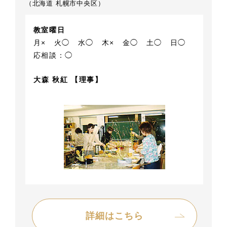
（北海道 札幌市中央区）
教室曜日
月×
火◯
水◯
木×
金◯
土◯
日◯
応相談：◯
大森 秋紅 【理事】
詳細はこちら