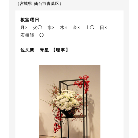
（宮城県 仙台市青葉区）
教室曜日
月×
火◯
水×
木×
金×
土◯
日×
応相談：◯
佐久間 青星 【理事】