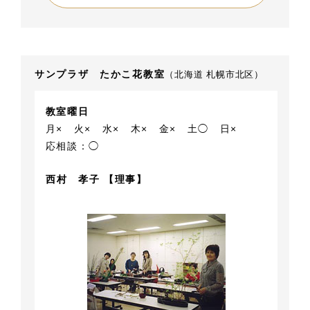
サンプラザ たかこ花教室
（北海道 札幌市北区）
教室曜日
月×
火×
水×
木×
金×
土◯
日×
応相談：◯
西村 孝子 【理事】