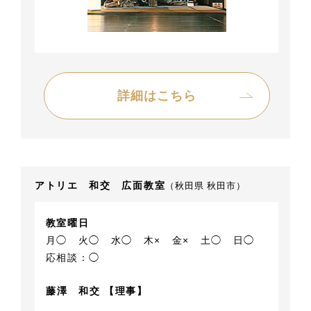
詳細はこちら
アトリエ 和交 広面教室
（秋田県 秋田市）
教室曜日
月◯
火◯
水◯
木×
金×
土◯
日◯
応相談：◯
藤澤 和交 【理事】