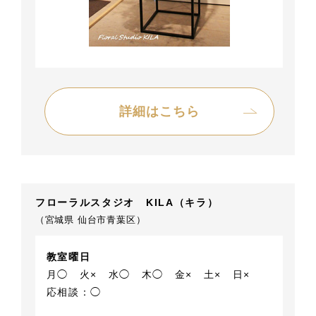
詳細はこちら
フローラルスタジオ KILA（キラ）
（宮城県 仙台市青葉区）
教室曜日
月◯
火×
水◯
木◯
金×
土×
日×
応相談：◯