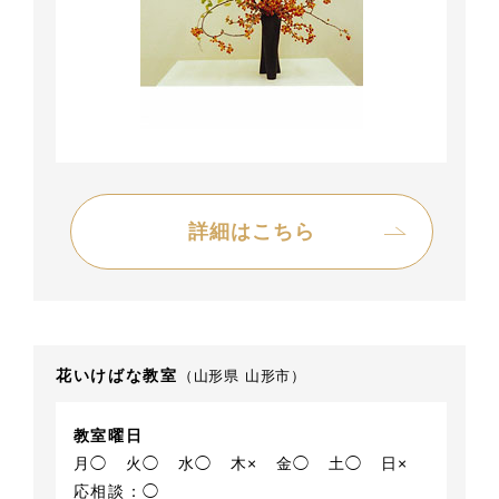
詳細はこちら
花いけばな教室
（山形県 山形市）
教室曜日
月◯
火◯
水◯
木×
金◯
土◯
日×
応相談：◯