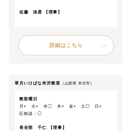
佐藤 淡星 【理事】
詳細はこちら
草月いけばな米沢教室
（山形県 米沢市）
教室曜日
月×
火×
水◯
木×
金×
土◯
日×
応相談：◯
長谷部 千仁 【理事】