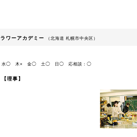
フラワーアカデミー
（北海道 札幌市中央区）
水◯
木×
金◯
土◯
日◯
応相談：◯
 【理事】