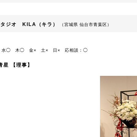
タジオ KILA（キラ）
（宮城県 仙台市青葉区）
水◯
木◯
金×
土×
日×
応相談：◯
青星 【理事】