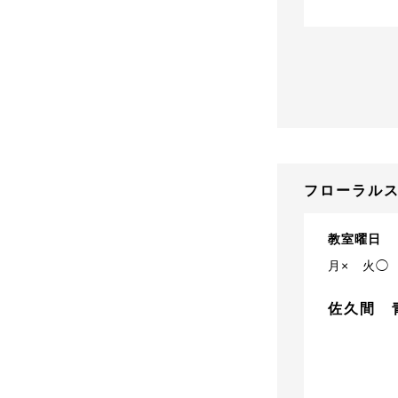
フローラルス
教室曜日
月×
火◯
佐久間 