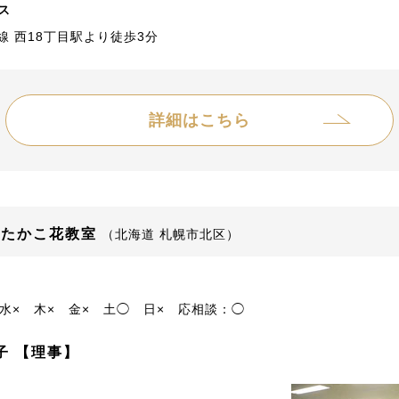
ス
線 西18丁目駅より徒歩3分
詳細はこちら
 たかこ花教室
（北海道 札幌市北区）
水×
木×
金×
土◯
日×
応相談：◯
子 【理事】