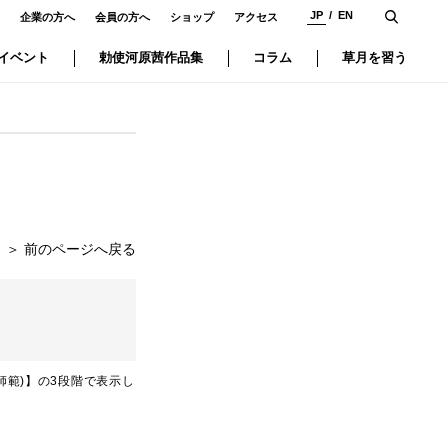
JP
EN
企業の方へ
会員の方へ
ショップ
アクセス
イベント
勅使河原茜作品集
コラム
草月を習う
＞
前のページへ戻る
師範)】の3段階で表示し