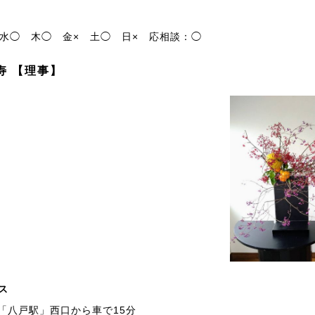
水◯
木◯
金×
土◯
日×
応相談：◯
寿 【理事】
ス
「八戸駅」西口から車で15分