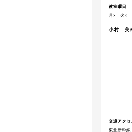
教室曜日
月×
火×
小村 美
交通アクセ
東北新幹線