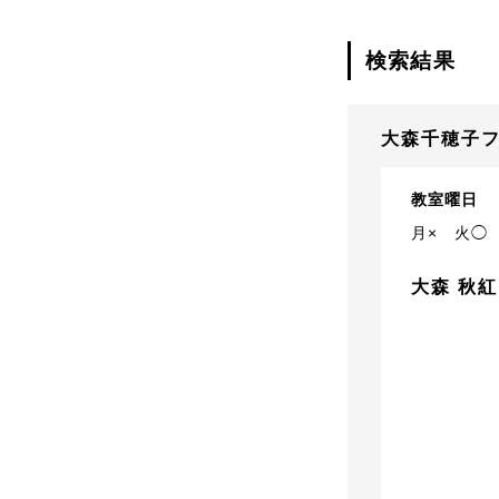
検索結果
大森千穂子
教室曜日
月×
火◯
大森 秋紅