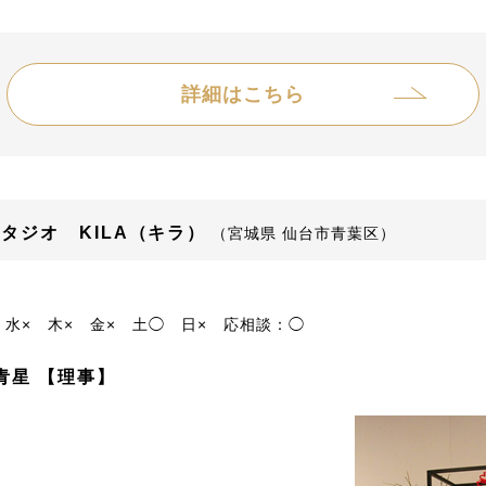
詳細はこちら
タジオ KILA（キラ）
（宮城県 仙台市青葉区）
水×
木×
金×
土◯
日×
応相談：◯
青星 【理事】