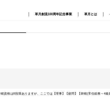
草月創流100周年記念事業
草月とは
範資格は8段階ありますが、ここでは【理事】【顧問】【師範(常任総務～4級