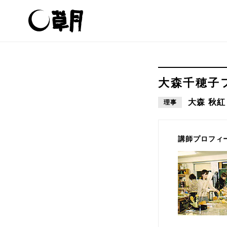
大森千穂子
大森 秋紅
理事
講師プロフィ