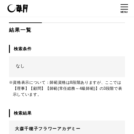
MENU
結果一覧
検索条件
なし
※資格表示について：師範資格は8段階ありますが、ここでは
【理事】【顧問】【師範(常任総務～4級師範)】の3段階で表
示しています。
検索結果
大森千穂子フラワーアカデミー