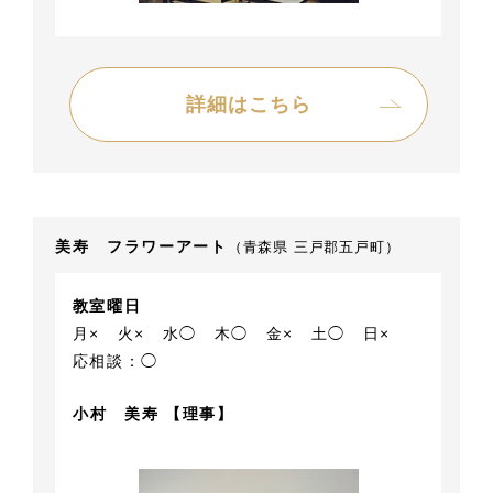
詳細はこちら
美寿 フラワーアート
（青森県 三戸郡五戸町）
教室曜日
月×
火×
水◯
木◯
金×
土◯
日×
応相談：◯
小村 美寿 【理事】