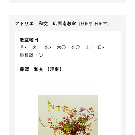
アトリエ 和交 広面南教室
（秋田県 秋田市）
教室曜日
月×
火×
水×
木◯
金◯
土×
日×
応相談：◯
藤澤 和交 【理事】