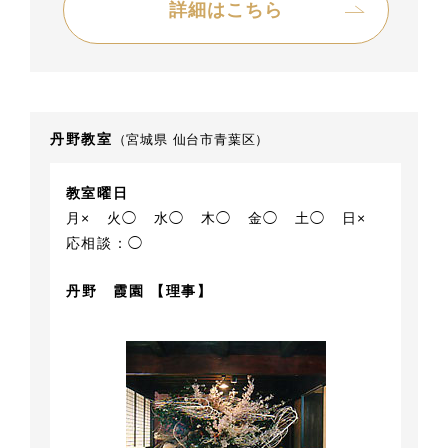
詳細はこちら
丹野教室
（宮城県 仙台市青葉区）
教室曜日
月×
火◯
水◯
木◯
金◯
土◯
日×
応相談：◯
丹野 霞園 【理事】