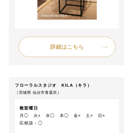
詳細はこちら
フローラルスタジオ KILA（キラ）
（宮城県 仙台市青葉区）
教室曜日
月◯
火×
水◯
木◯
金×
土×
日×
応相談：◯