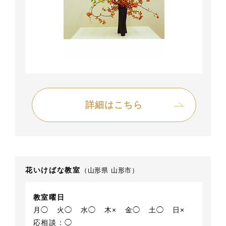
詳細はこちら
花いけばな教室
（山形県 山形市）
教室曜日
月◯
火◯
水◯
木×
金◯
土◯
日×
応相談：◯