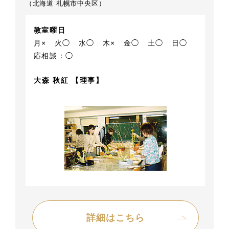
（北海道 札幌市中央区）
教室曜日
月×
火◯
水◯
木×
金◯
土◯
日◯
応相談：◯
大森 秋紅 【理事】
詳細はこちら