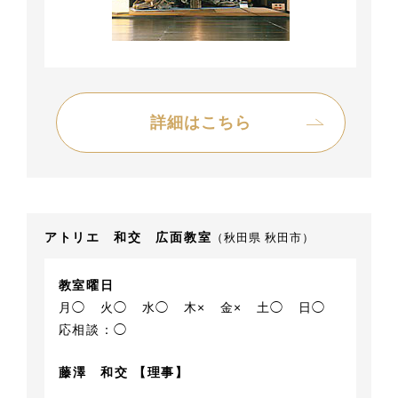
詳細はこちら
アトリエ 和交 広面教室
（秋田県 秋田市）
教室曜日
月◯
火◯
水◯
木×
金×
土◯
日◯
応相談：◯
藤澤 和交 【理事】