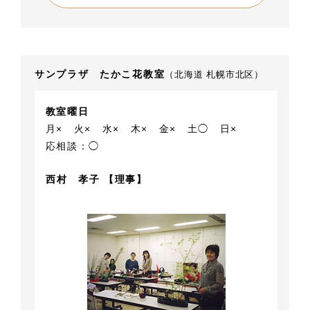
サンプラザ たかこ花教室
（北海道 札幌市北区）
教室曜日
月×
火×
水×
木×
金×
土◯
日×
応相談：◯
西村 孝子 【理事】