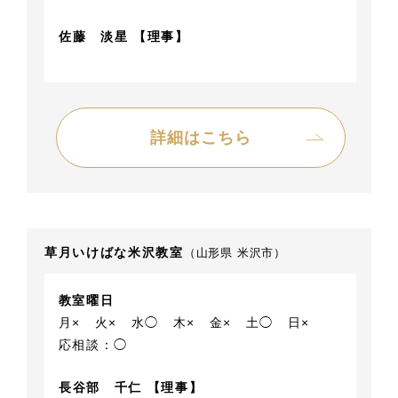
佐藤 淡星 【理事】
詳細はこちら
草月いけばな米沢教室
（山形県 米沢市）
教室曜日
月×
火×
水◯
木×
金×
土◯
日×
応相談：◯
長谷部 千仁 【理事】