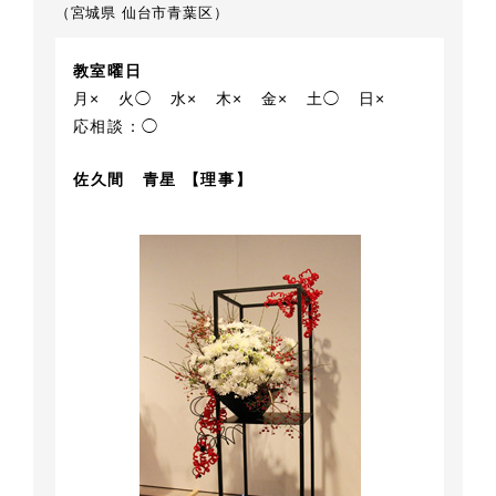
（宮城県 仙台市青葉区）
教室曜日
月×
火◯
水×
木×
金×
土◯
日×
応相談：◯
佐久間 青星 【理事】