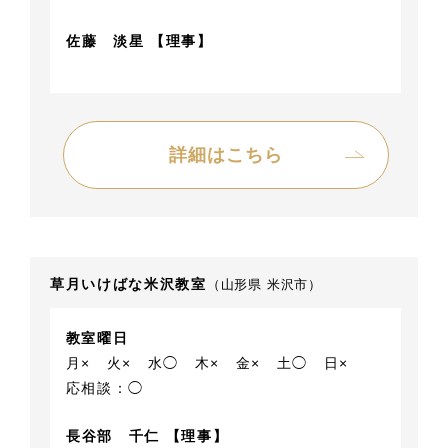
佐藤 淡星 【理事】
詳細はこちら
草月いけばな米沢教室
（山形県 米沢市）
教室曜日
月×
火×
水◯
木×
金×
土◯
日×
応相談：◯
長谷部 千仁 【理事】