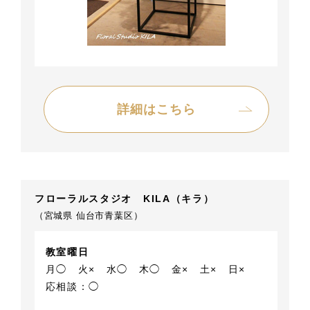
詳細はこちら
フローラルスタジオ KILA（キラ）
（宮城県 仙台市青葉区）
教室曜日
月◯
火×
水◯
木◯
金×
土×
日×
応相談：◯