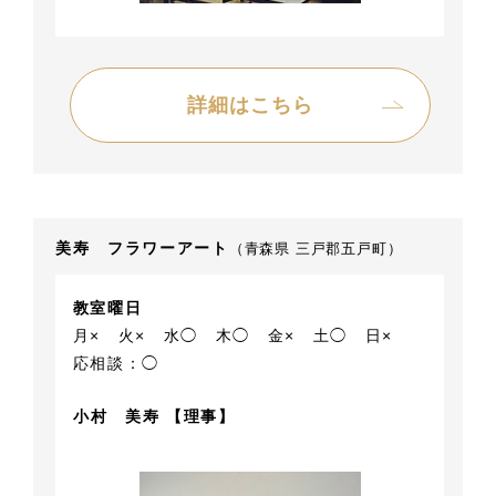
詳細はこちら
美寿 フラワーアート
（青森県 三戸郡五戸町）
教室曜日
月×
火×
水◯
木◯
金×
土◯
日×
応相談：◯
小村 美寿 【理事】