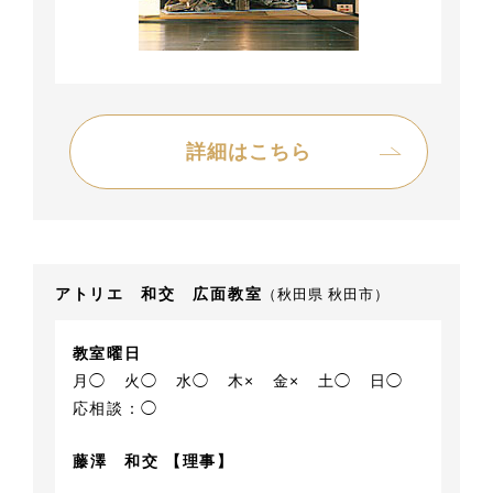
詳細はこちら
アトリエ 和交 広面教室
（秋田県 秋田市）
教室曜日
月◯
火◯
水◯
木×
金×
土◯
日◯
応相談：◯
藤澤 和交 【理事】