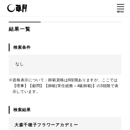
MENU
結果一覧
検索条件
なし
※資格表示について：師範資格は8段階ありますが、ここでは
【理事】【顧問】【師範(常任総務～4級師範)】の3段階で表
示しています。
検索結果
大森千穂子フラワーアカデミー