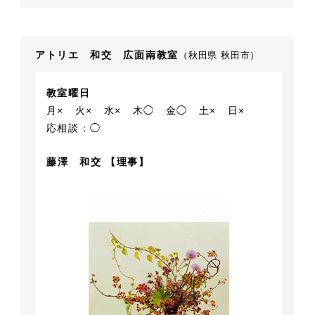
アトリエ 和交 広面南教室
（秋田県 秋田市）
教室曜日
月×
火×
水×
木◯
金◯
土×
日×
応相談：◯
藤澤 和交 【理事】