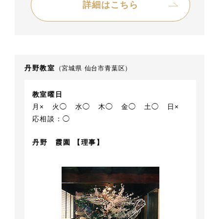
詳細はこちら
丹野教室
（宮城県 仙台市青葉区）
教室曜日
月×
火◯
水◯
木◯
金◯
土◯
日×
応相談：◯
丹野 霞園 【理事】