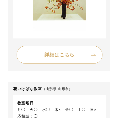
詳細はこちら
花いけばな教室
（山形県 山形市）
教室曜日
月◯
火◯
水◯
木×
金◯
土◯
日×
応相談：◯