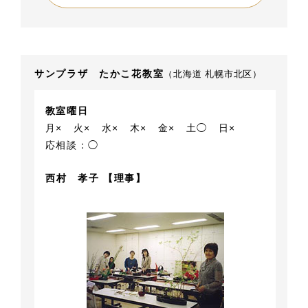
サンプラザ たかこ花教室
（北海道 札幌市北区）
教室曜日
月×
火×
水×
木×
金×
土◯
日×
応相談：◯
西村 孝子 【理事】