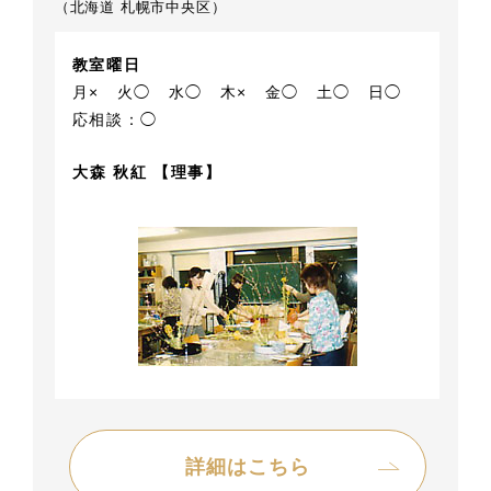
（北海道 札幌市中央区）
教室曜日
月×
火◯
水◯
木×
金◯
土◯
日◯
応相談：◯
大森 秋紅 【理事】
詳細はこちら