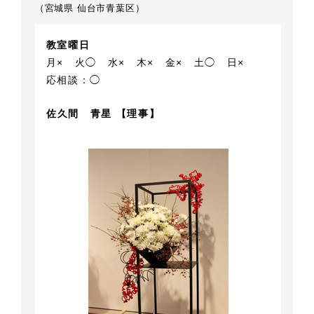
（宮城県 仙台市青葉区）
教室曜日
月×
火◯
水×
木×
金×
土◯
日×
応相談：◯
佐久間 青星 【理事】