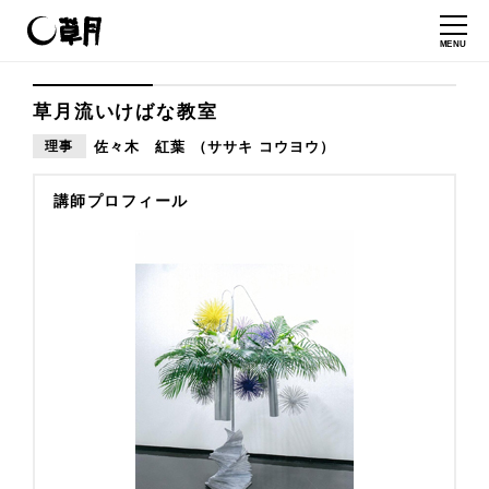
MENU
草月流いけばな教室
理事
佐々木 紅葉 （ササキ コウヨウ）
講師プロフィール