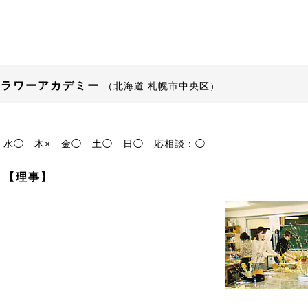
フラワーアカデミー
（北海道 札幌市中央区）
水◯
木×
金◯
土◯
日◯
応相談：◯
 【理事】