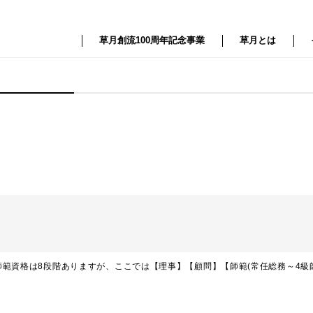
草月創流100周年記念事業
草月とは
範資格は8段階ありますが、ここでは【理事】【顧問】【師範(常任総務～4級