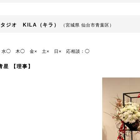
タジオ KILA（キラ）
（宮城県 仙台市青葉区）
水◯
木◯
金×
土×
日×
応相談：◯
青星 【理事】