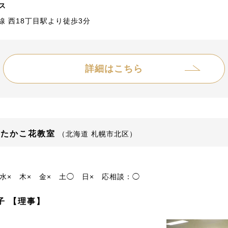
ス
線 西18丁目駅より徒歩3分
詳細はこちら
 たかこ花教室
（北海道 札幌市北区）
水×
木×
金×
土◯
日×
応相談：◯
子 【理事】