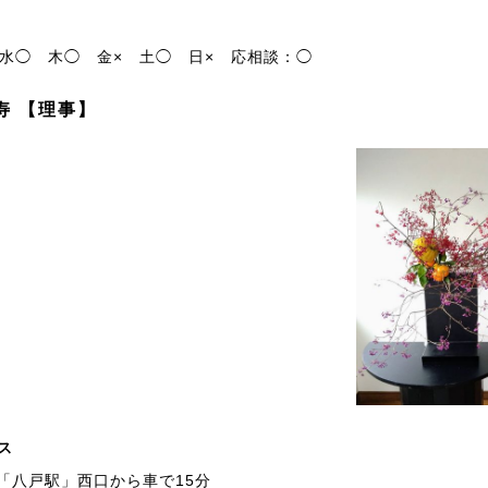
水◯
木◯
金×
土◯
日×
応相談：◯
寿 【理事】
ス
「八戸駅」西口から車で15分