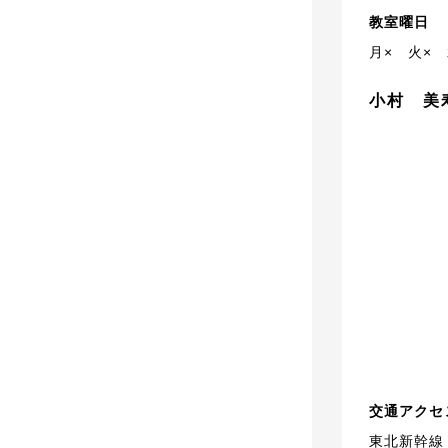
教室曜日
月×
火×
小村 美
交通アクセ
東北新幹線