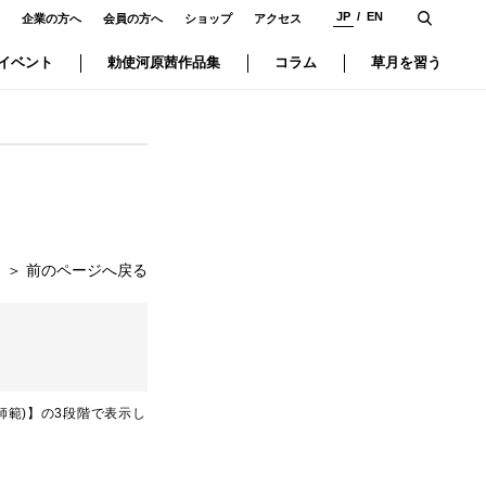
JP
EN
企業の方へ
会員の方へ
ショップ
アクセス
イベント
勅使河原茜作品集
コラム
草月を習う
＞
前のページへ戻る
師範)】の3段階で表示し