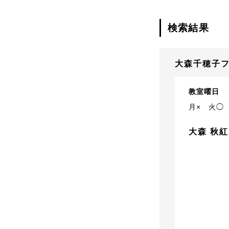
検索結果
大森千穂子
教室曜日
月×
火◯
大森 秋紅