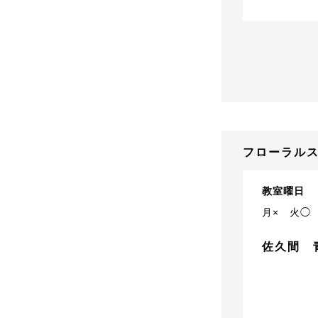
フローラルス
教室曜日
月×
火◯
佐久間 