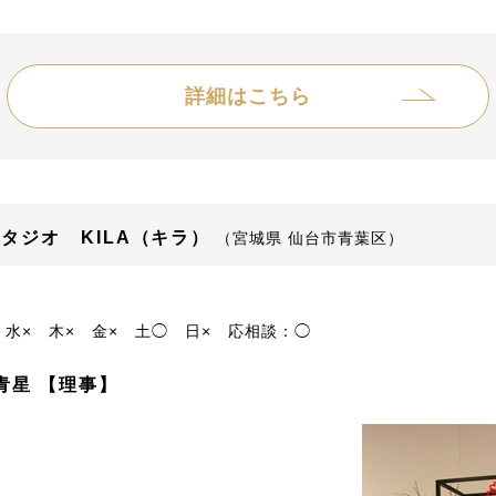
詳細はこちら
タジオ KILA（キラ）
（宮城県 仙台市青葉区）
水×
木×
金×
土◯
日×
応相談：◯
青星 【理事】