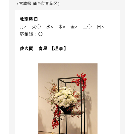
（宮城県 仙台市青葉区）
教室曜日
月×
火◯
水×
木×
金×
土◯
日×
応相談：◯
佐久間 青星 【理事】