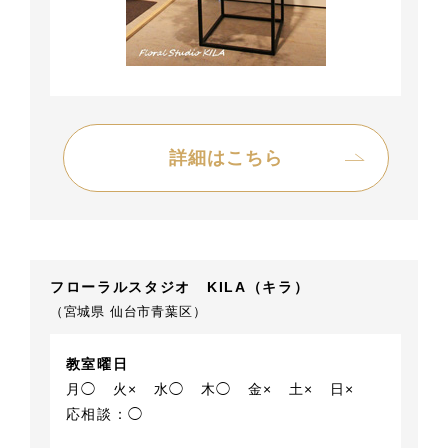
詳細はこちら
フローラルスタジオ KILA（キラ）
（宮城県 仙台市青葉区）
教室曜日
月◯
火×
水◯
木◯
金×
土×
日×
応相談：◯