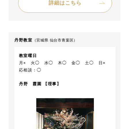
詳細はこちら
丹野教室
（宮城県 仙台市青葉区）
教室曜日
月×
火◯
水◯
木◯
金◯
土◯
日×
応相談：◯
丹野 霞園 【理事】