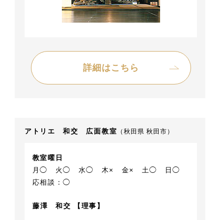
詳細はこちら
アトリエ 和交 広面教室
（秋田県 秋田市）
教室曜日
月◯
火◯
水◯
木×
金×
土◯
日◯
応相談：◯
藤澤 和交 【理事】