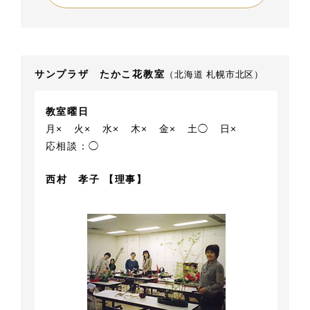
サンプラザ たかこ花教室
（北海道 札幌市北区）
教室曜日
月×
火×
水×
木×
金×
土◯
日×
応相談：◯
西村 孝子 【理事】