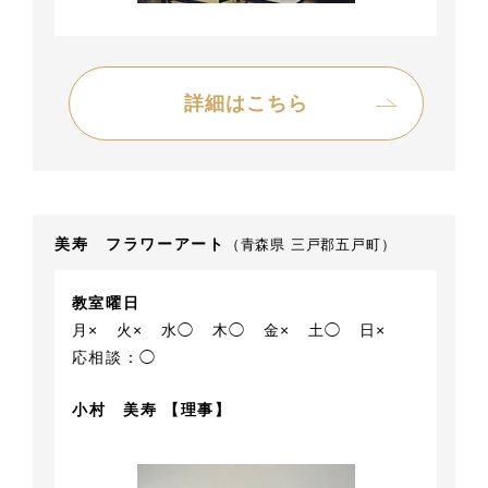
詳細はこちら
美寿 フラワーアート
（青森県 三戸郡五戸町）
教室曜日
月×
火×
水◯
木◯
金×
土◯
日×
応相談：◯
小村 美寿 【理事】