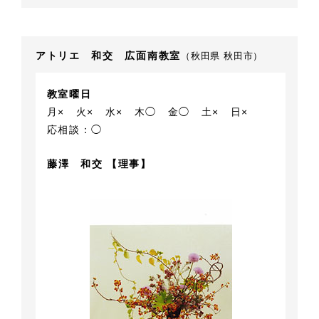
アトリエ 和交 広面南教室
（秋田県 秋田市）
教室曜日
月×
火×
水×
木◯
金◯
土×
日×
応相談：◯
藤澤 和交 【理事】