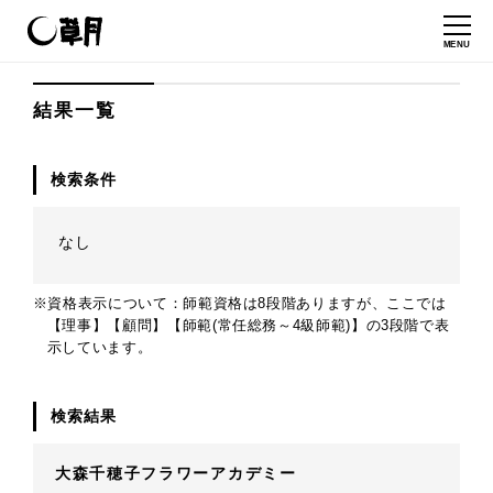
MENU
結果一覧
検索条件
なし
※資格表示について：師範資格は8段階ありますが、ここでは
【理事】【顧問】【師範(常任総務～4級師範)】の3段階で表
示しています。
検索結果
大森千穂子フラワーアカデミー