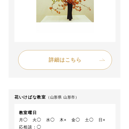
詳細はこちら
花いけばな教室
（山形県 山形市）
教室曜日
月◯
火◯
水◯
木×
金◯
土◯
日×
応相談：◯