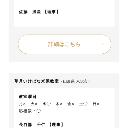
佐藤 淡星 【理事】
詳細はこちら
草月いけばな米沢教室
（山形県 米沢市）
教室曜日
月×
火×
水◯
木×
金×
土◯
日×
応相談：◯
長谷部 千仁 【理事】