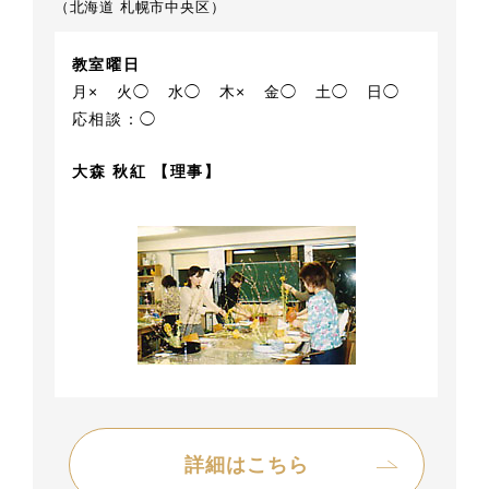
（北海道 札幌市中央区）
教室曜日
月×
火◯
水◯
木×
金◯
土◯
日◯
応相談：◯
大森 秋紅 【理事】
詳細はこちら