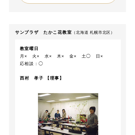
サンプラザ たかこ花教室
（北海道 札幌市北区）
教室曜日
月×
火×
水×
木×
金×
土◯
日×
応相談：◯
西村 孝子 【理事】