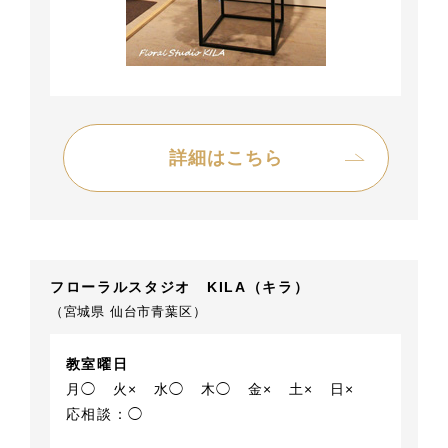
詳細はこちら
フローラルスタジオ KILA（キラ）
（宮城県 仙台市青葉区）
教室曜日
月◯
火×
水◯
木◯
金×
土×
日×
応相談：◯