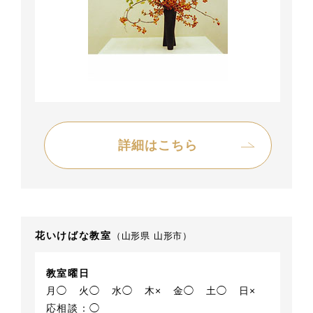
詳細はこちら
花いけばな教室
（山形県 山形市）
教室曜日
月◯
火◯
水◯
木×
金◯
土◯
日×
応相談：◯