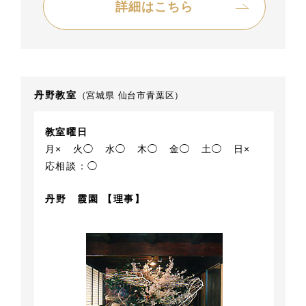
詳細はこちら
丹野教室
（宮城県 仙台市青葉区）
教室曜日
月×
火◯
水◯
木◯
金◯
土◯
日×
応相談：◯
丹野 霞園 【理事】