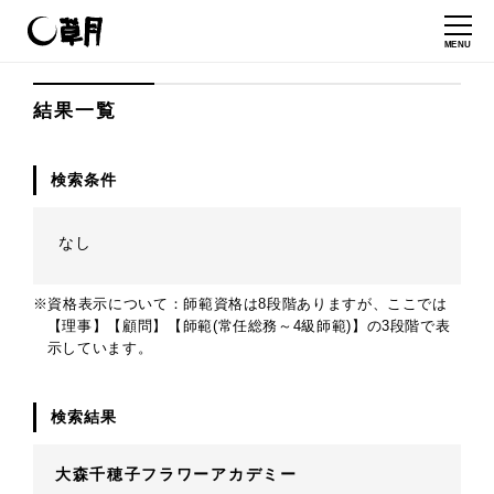
MENU
結果一覧
検索条件
なし
※資格表示について：師範資格は8段階ありますが、ここでは
【理事】【顧問】【師範(常任総務～4級師範)】の3段階で表
示しています。
検索結果
大森千穂子フラワーアカデミー