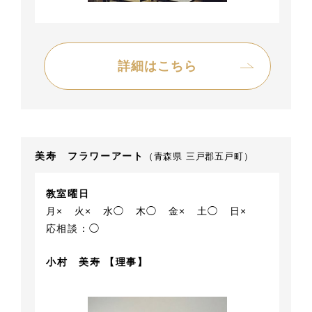
詳細はこちら
美寿 フラワーアート
（青森県 三戸郡五戸町）
教室曜日
月×
火×
水◯
木◯
金×
土◯
日×
応相談：◯
小村 美寿 【理事】