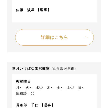
佐藤 淡星 【理事】
詳細はこちら
草月いけばな米沢教室
（山形県 米沢市）
教室曜日
月×
火×
水◯
木×
金×
土◯
日×
応相談：◯
長谷部 千仁 【理事】