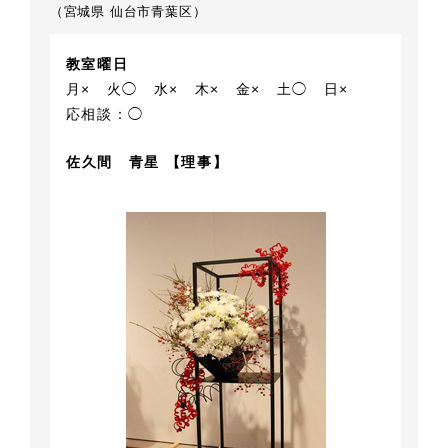
（宮城県 仙台市青葉区）
教室曜日
月×
火◯
水×
木×
金×
土◯
日×
応相談：◯
佐久間 青星 【理事】