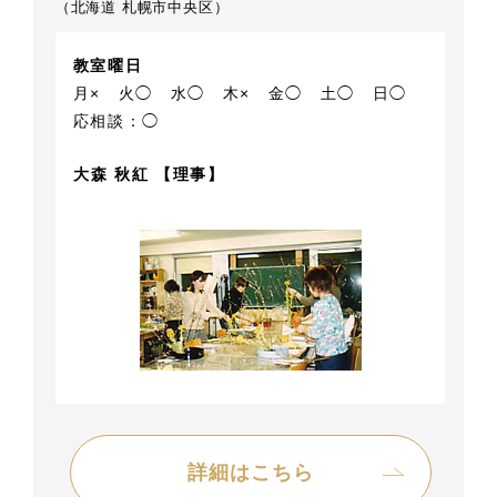
（北海道 札幌市中央区）
教室曜日
月×
火◯
水◯
木×
金◯
土◯
日◯
応相談：◯
大森 秋紅 【理事】
詳細はこちら