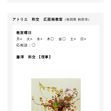
アトリエ 和交 広面南教室
（秋田県 秋田市）
教室曜日
月×
火×
水×
木◯
金◯
土×
日×
応相談：◯
藤澤 和交 【理事】