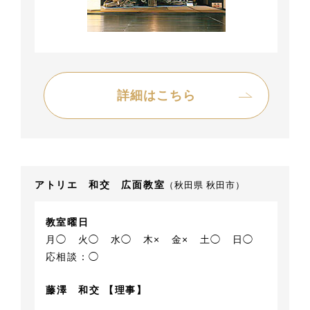
詳細はこちら
アトリエ 和交 広面教室
（秋田県 秋田市）
教室曜日
月◯
火◯
水◯
木×
金×
土◯
日◯
応相談：◯
藤澤 和交 【理事】