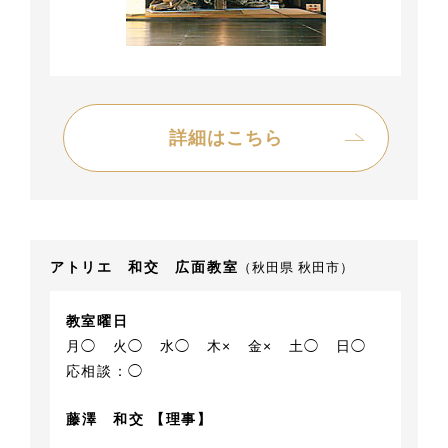
詳細はこちら
アトリエ 和交 広面教室
（秋田県 秋田市）
教室曜日
月◯
火◯
水◯
木×
金×
土◯
日◯
応相談：◯
藤澤 和交 【理事】