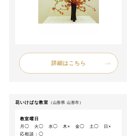
詳細はこちら
花いけばな教室
（山形県 山形市）
教室曜日
月◯
火◯
水◯
木×
金◯
土◯
日×
応相談：◯