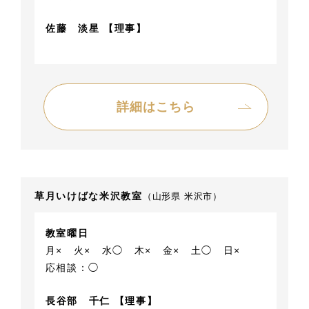
佐藤 淡星 【理事】
詳細はこちら
草月いけばな米沢教室
（山形県 米沢市）
教室曜日
月×
火×
水◯
木×
金×
土◯
日×
応相談：◯
長谷部 千仁 【理事】