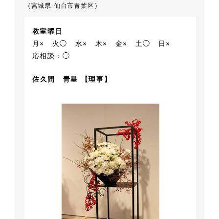
（宮城県 仙台市青葉区）
教室曜日
月×
火◯
水×
木×
金×
土◯
日×
応相談：◯
佐久間 青星 【理事】