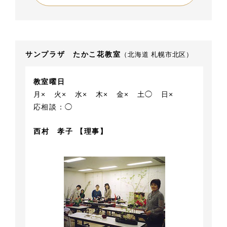
サンプラザ たかこ花教室
（北海道 札幌市北区）
教室曜日
月×
火×
水×
木×
金×
土◯
日×
応相談：◯
西村 孝子 【理事】