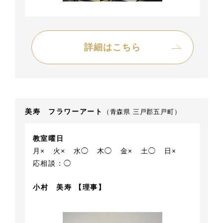
詳細はこちら
美寿 フラワーアート
（青森県 三戸郡五戸町）
教室曜日
月×
火×
水◯
木◯
金×
土◯
日×
応相談：◯
小村 美寿 【理事】