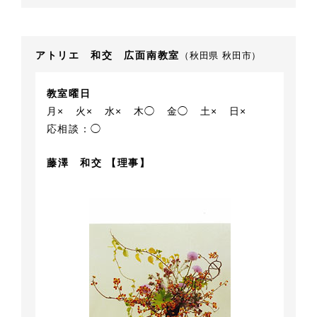
アトリエ 和交 広面南教室
（秋田県 秋田市）
教室曜日
月×
火×
水×
木◯
金◯
土×
日×
応相談：◯
藤澤 和交 【理事】