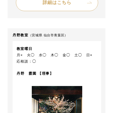
詳細はこちら
丹野教室
（宮城県 仙台市青葉区）
教室曜日
月×
火◯
水◯
木◯
金◯
土◯
日×
応相談：◯
丹野 霞園 【理事】