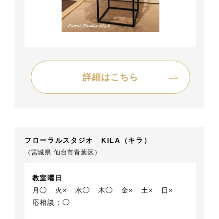
詳細はこちら
フローラルスタジオ KILA（キラ）
（宮城県 仙台市青葉区）
教室曜日
月◯
火×
水◯
木◯
金×
土×
日×
応相談：◯