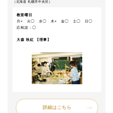
（北海道 札幌市中央区）
教室曜日
月×
火◯
水◯
木×
金◯
土◯
日◯
応相談：◯
大森 秋紅 【理事】
詳細はこちら