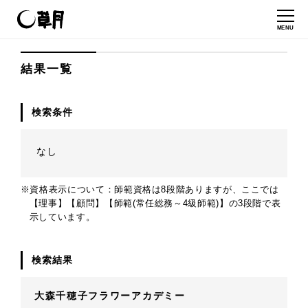
MENU
結果一覧
検索条件
なし
※資格表示について：師範資格は8段階ありますが、ここでは
【理事】【顧問】【師範(常任総務～4級師範)】の3段階で表
示しています。
検索結果
大森千穂子フラワーアカデミー