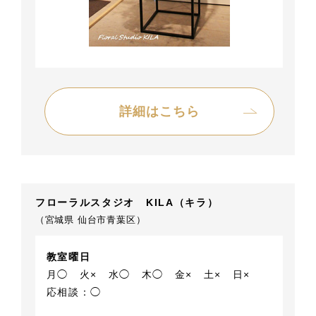
詳細はこちら
フローラルスタジオ KILA（キラ）
（宮城県 仙台市青葉区）
教室曜日
月◯
火×
水◯
木◯
金×
土×
日×
応相談：◯