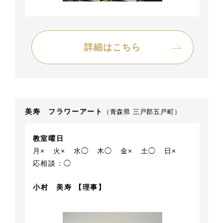
詳細はこちら
美寿 フラワーアート
（青森県 三戸郡五戸町）
教室曜日
月×
火×
水◯
木◯
金×
土◯
日×
応相談：◯
小村 美寿 【理事】