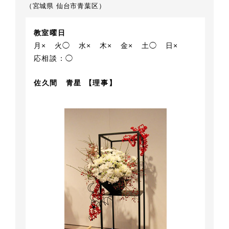
（宮城県 仙台市青葉区）
教室曜日
月×
火◯
水×
木×
金×
土◯
日×
応相談：◯
佐久間 青星 【理事】