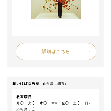
詳細はこちら
花いけばな教室
（山形県 山形市）
教室曜日
月◯
火◯
水◯
木×
金◯
土◯
日×
応相談：◯