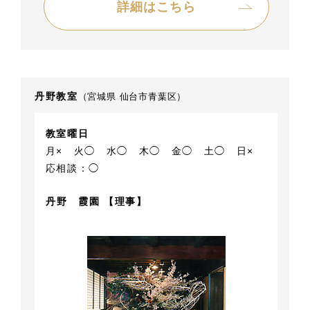
詳細はこちら
丹野教室
（宮城県 仙台市青葉区）
教室曜日
月×
火◯
水◯
木◯
金◯
土◯
日×
応相談：◯
丹野 霞園 【理事】