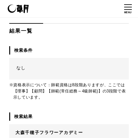
MENU
結果一覧
検索条件
なし
※資格表示について：師範資格は8段階ありますが、ここでは
【理事】【顧問】【師範(常任総務～4級師範)】の3段階で表
示しています。
検索結果
大森千穂子フラワーアカデミー