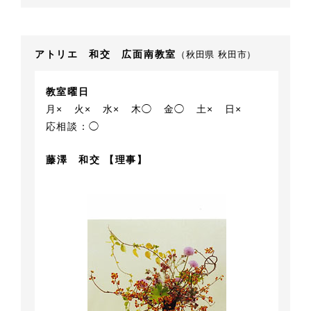
アトリエ 和交 広面南教室
（秋田県 秋田市）
教室曜日
月×
火×
水×
木◯
金◯
土×
日×
応相談：◯
藤澤 和交 【理事】