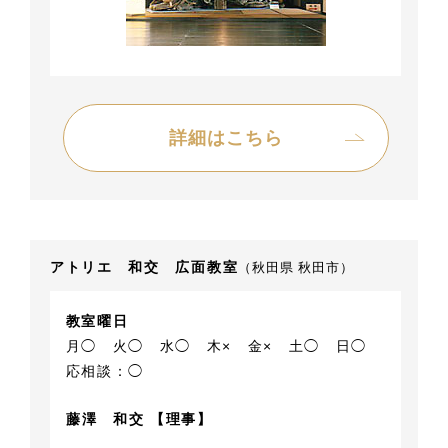
詳細はこちら
アトリエ 和交 広面教室
（秋田県 秋田市）
教室曜日
月◯
火◯
水◯
木×
金×
土◯
日◯
応相談：◯
藤澤 和交 【理事】