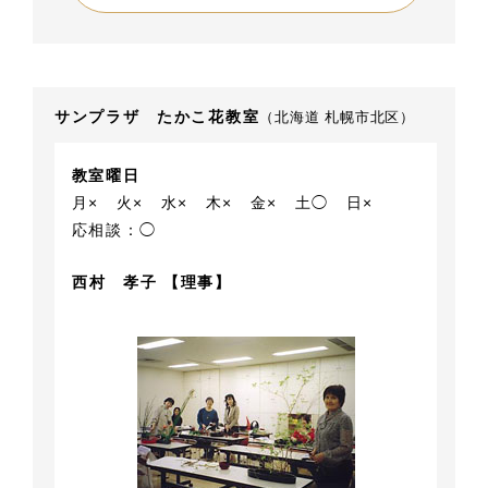
サンプラザ たかこ花教室
（北海道 札幌市北区）
教室曜日
月×
火×
水×
木×
金×
土◯
日×
応相談：◯
西村 孝子 【理事】