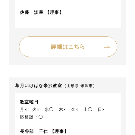
佐藤 淡星 【理事】
詳細はこちら
草月いけばな米沢教室
（山形県 米沢市）
教室曜日
月×
火×
水◯
木×
金×
土◯
日×
応相談：◯
長谷部 千仁 【理事】