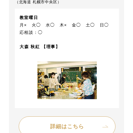
（北海道 札幌市中央区）
教室曜日
月×
火◯
水◯
木×
金◯
土◯
日◯
応相談：◯
大森 秋紅 【理事】
詳細はこちら