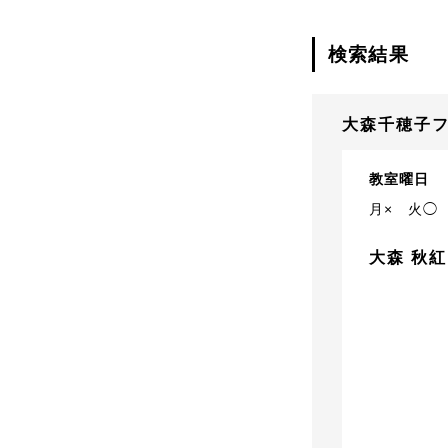
検索結果
大森千穂子
教室曜日
月×
火◯
大森 秋紅