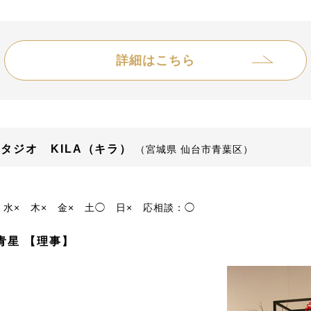
詳細はこちら
タジオ KILA（キラ）
（宮城県 仙台市青葉区）
水×
木×
金×
土◯
日×
応相談：◯
青星 【理事】