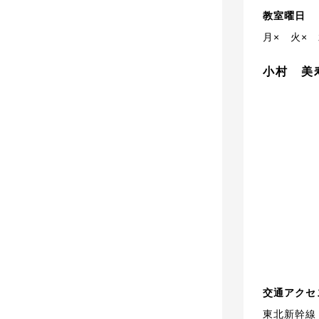
教室曜日
月×
火×
小村 美
交通アクセ
東北新幹線