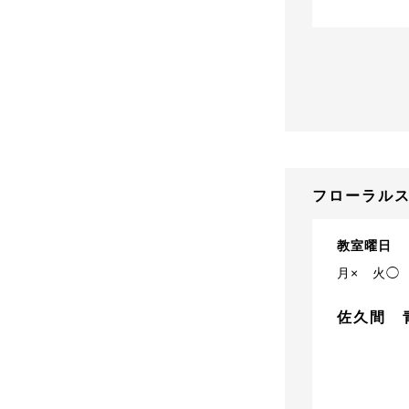
フローラルス
教室曜日
月×
火◯
佐久間 