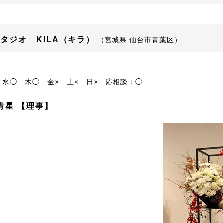
タジオ KILA（キラ）
（宮城県 仙台市青葉区）
水◯
木◯
金×
土×
日×
応相談：◯
青星 【理事】