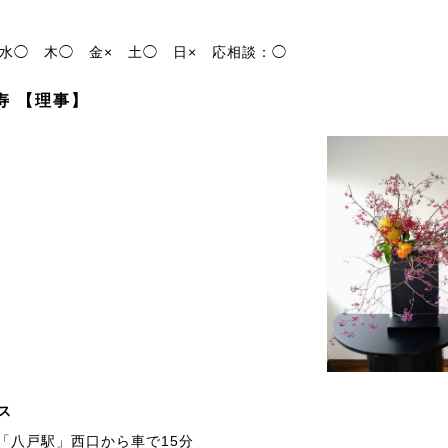
水◯
木◯
金×
土◯
日×
応相談：◯
寿 【理事】
ス
「八戸駅」西口から車で15分