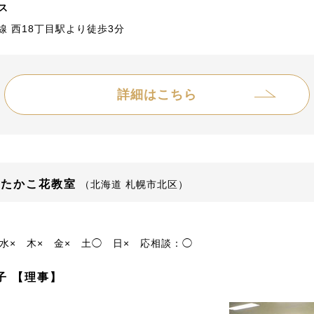
ス
線 西18丁目駅より徒歩3分
詳細はこちら
 たかこ花教室
（北海道 札幌市北区）
水×
木×
金×
土◯
日×
応相談：◯
子 【理事】