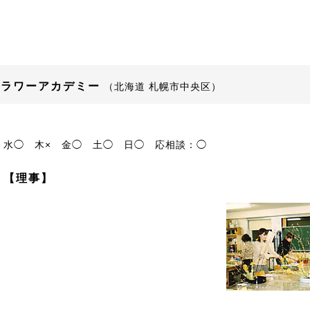
フラワーアカデミー
（北海道 札幌市中央区）
水◯
木×
金◯
土◯
日◯
応相談：◯
 【理事】