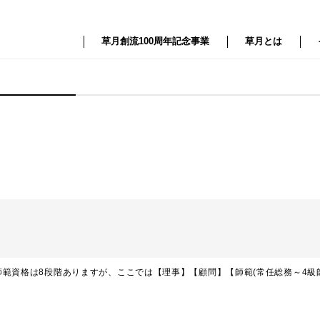
草月創流100周年記念事業
草月とは
範資格は8段階ありますが、ここでは【理事】【顧問】【師範(常任総務～4級