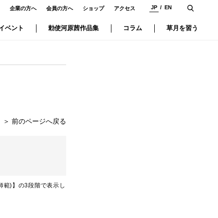
JP
EN
企業の方へ
会員の方へ
ショップ
アクセス
イベント
勅使河原茜作品集
コラム
草月を習う
＞
前のページへ戻る
師範)】の3段階で表示し