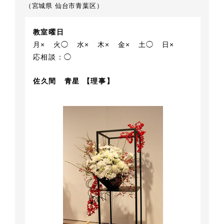
（宮城県 仙台市青葉区）
教室曜日
月×
火◯
水×
木×
金×
土◯
日×
応相談：◯
佐久間 青星 【理事】