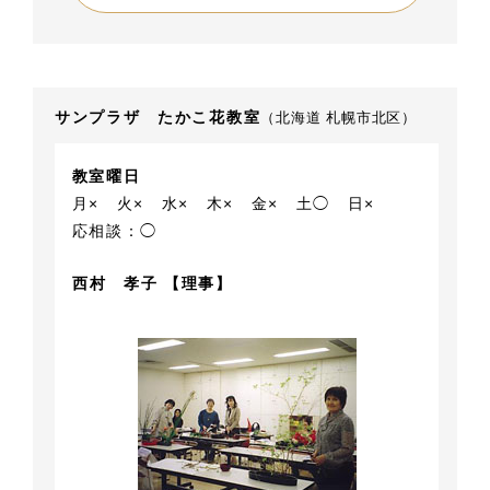
サンプラザ たかこ花教室
（北海道 札幌市北区）
教室曜日
月×
火×
水×
木×
金×
土◯
日×
応相談：◯
西村 孝子 【理事】