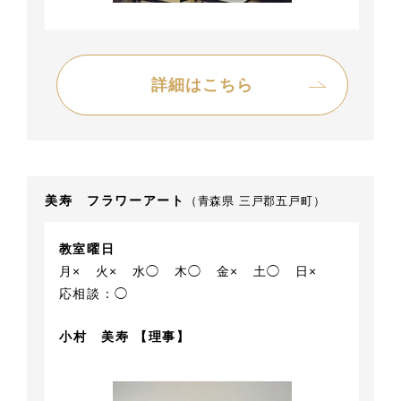
詳細はこちら
美寿 フラワーアート
（青森県 三戸郡五戸町）
教室曜日
月×
火×
水◯
木◯
金×
土◯
日×
応相談：◯
小村 美寿 【理事】