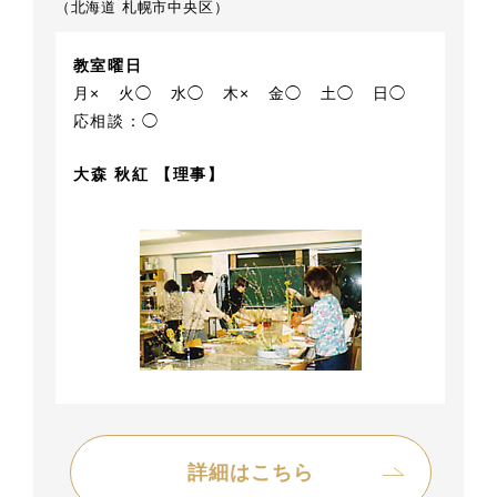
（北海道 札幌市中央区）
教室曜日
月×
火◯
水◯
木×
金◯
土◯
日◯
応相談：◯
大森 秋紅 【理事】
詳細はこちら