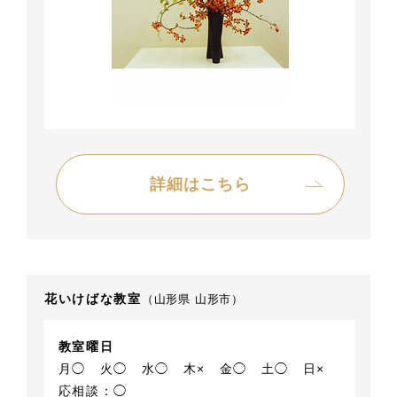
詳細はこちら
花いけばな教室
（山形県 山形市）
教室曜日
月◯
火◯
水◯
木×
金◯
土◯
日×
応相談：◯