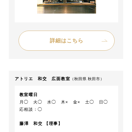
詳細はこちら
アトリエ 和交 広面教室
（秋田県 秋田市）
教室曜日
月◯
火◯
水◯
木×
金×
土◯
日◯
応相談：◯
藤澤 和交 【理事】