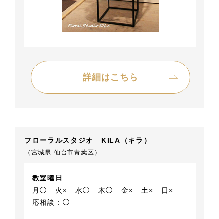
詳細はこちら
フローラルスタジオ KILA（キラ）
（宮城県 仙台市青葉区）
教室曜日
月◯
火×
水◯
木◯
金×
土×
日×
応相談：◯