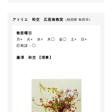
アトリエ 和交 広面南教室
（秋田県 秋田市）
教室曜日
月×
火×
水×
木◯
金◯
土×
日×
応相談：◯
藤澤 和交 【理事】