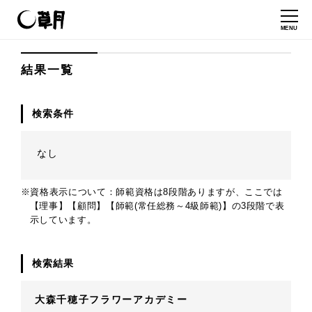
MENU
結果一覧
検索条件
なし
※資格表示について：師範資格は8段階ありますが、ここでは
【理事】【顧問】【師範(常任総務～4級師範)】の3段階で表
示しています。
検索結果
大森千穂子フラワーアカデミー