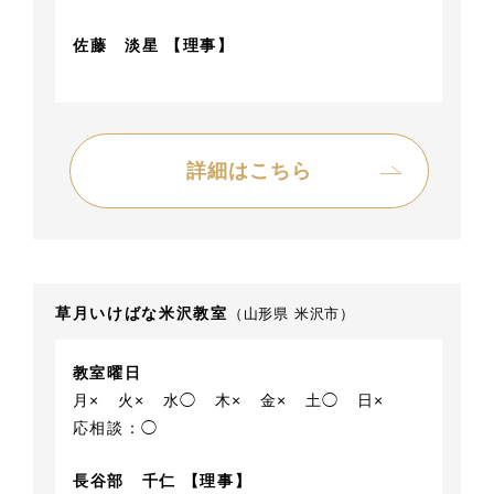
佐藤 淡星 【理事】
詳細はこちら
草月いけばな米沢教室
（山形県 米沢市）
教室曜日
月×
火×
水◯
木×
金×
土◯
日×
応相談：◯
長谷部 千仁 【理事】