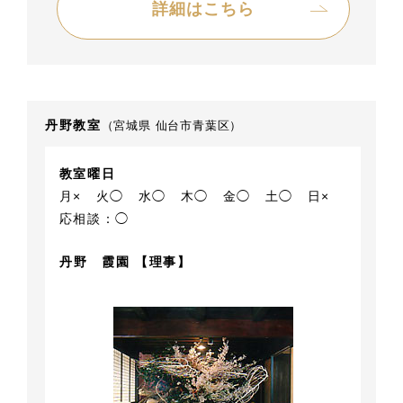
詳細はこちら
丹野教室
（宮城県 仙台市青葉区）
教室曜日
月×
火◯
水◯
木◯
金◯
土◯
日×
応相談：◯
丹野 霞園 【理事】