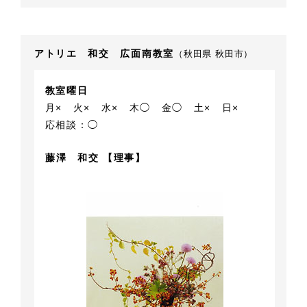
アトリエ 和交 広面南教室
（秋田県 秋田市）
教室曜日
月×
火×
水×
木◯
金◯
土×
日×
応相談：◯
藤澤 和交 【理事】