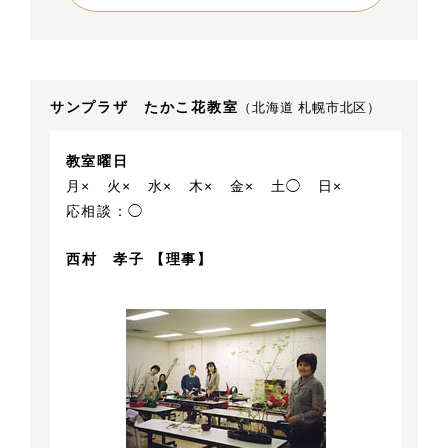
サンプラザ たかこ花教室
（北海道 札幌市北区）
教室曜日
月×
火×
水×
木×
金×
土◯
日×
応相談：◯
西村 孝子 【理事】