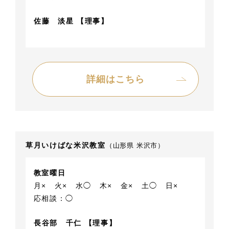
佐藤 淡星 【理事】
詳細はこちら
草月いけばな米沢教室
（山形県 米沢市）
教室曜日
月×
火×
水◯
木×
金×
土◯
日×
応相談：◯
長谷部 千仁 【理事】