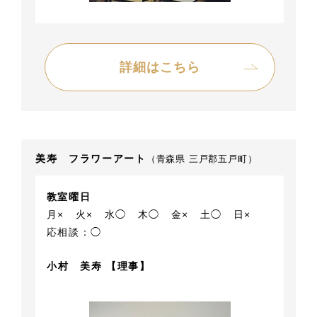
詳細はこちら
美寿 フラワーアート
（青森県 三戸郡五戸町）
教室曜日
月×
火×
水◯
木◯
金×
土◯
日×
応相談：◯
小村 美寿 【理事】