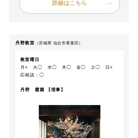
詳細はこちら
丹野教室
（宮城県 仙台市青葉区）
教室曜日
月×
火◯
水◯
木◯
金◯
土◯
日×
応相談：◯
丹野 霞園 【理事】