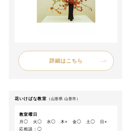
詳細はこちら
花いけばな教室
（山形県 山形市）
教室曜日
月◯
火◯
水◯
木×
金◯
土◯
日×
応相談：◯