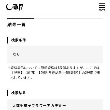
MENU
結果一覧
検索条件
なし
※資格表示について：師範資格は8段階ありますが、ここでは
【理事】【顧問】【師範(常任総務～4級師範)】の3段階で表
示しています。
検索結果
大森千穂子フラワーアカデミー