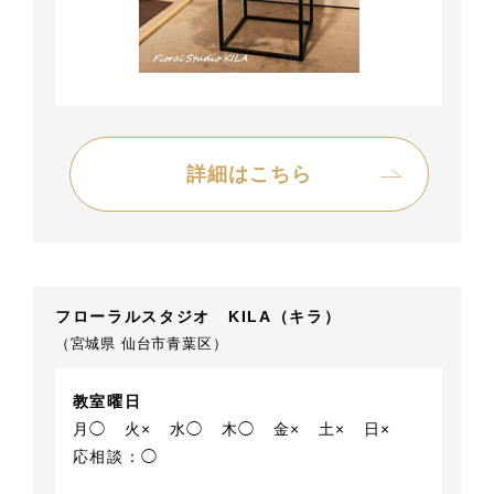
詳細はこちら
フローラルスタジオ KILA（キラ）
（宮城県 仙台市青葉区）
教室曜日
月◯
火×
水◯
木◯
金×
土×
日×
応相談：◯