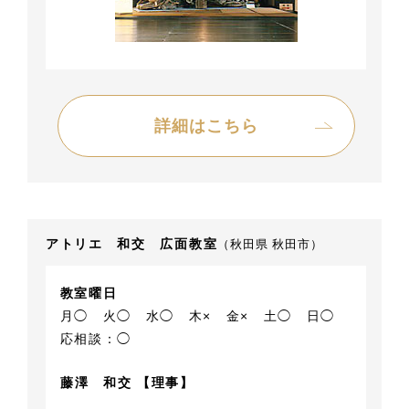
詳細はこちら
アトリエ 和交 広面教室
（秋田県 秋田市）
教室曜日
月◯
火◯
水◯
木×
金×
土◯
日◯
応相談：◯
藤澤 和交 【理事】