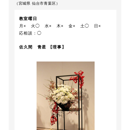
（宮城県 仙台市青葉区）
教室曜日
月×
火◯
水×
木×
金×
土◯
日×
応相談：◯
佐久間 青星 【理事】