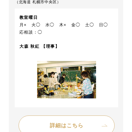
（北海道 札幌市中央区）
教室曜日
月×
火◯
水◯
木×
金◯
土◯
日◯
応相談：◯
大森 秋紅 【理事】
詳細はこちら