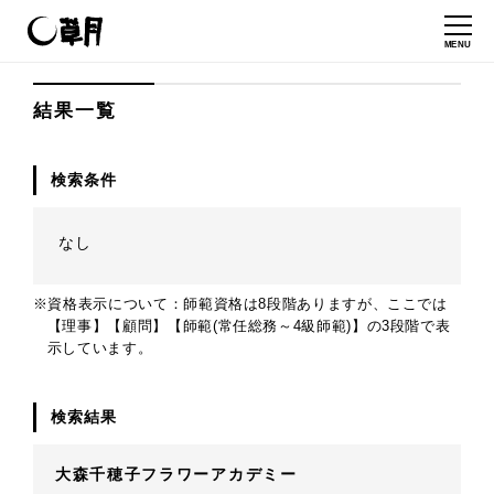
MENU
結果一覧
検索条件
なし
※資格表示について：師範資格は8段階ありますが、ここでは
【理事】【顧問】【師範(常任総務～4級師範)】の3段階で表
示しています。
検索結果
大森千穂子フラワーアカデミー