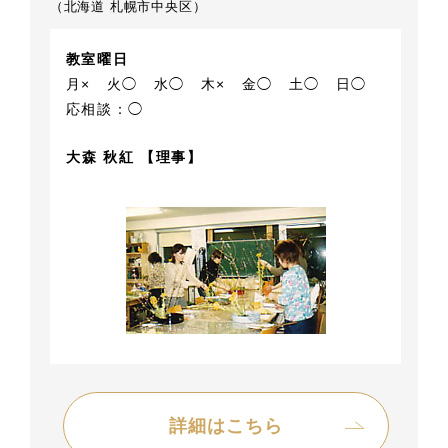
（北海道 札幌市中央区）
教室曜日
月×
火◯
水◯
木×
金◯
土◯
日◯
応相談：◯
大森 秋紅 【理事】
詳細はこちら