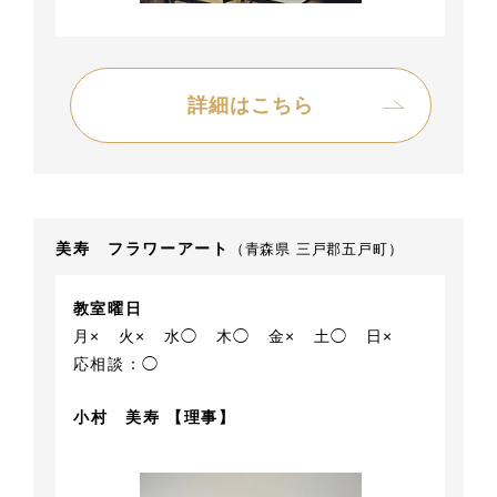
詳細はこちら
美寿 フラワーアート
（青森県 三戸郡五戸町）
教室曜日
月×
火×
水◯
木◯
金×
土◯
日×
応相談：◯
小村 美寿 【理事】