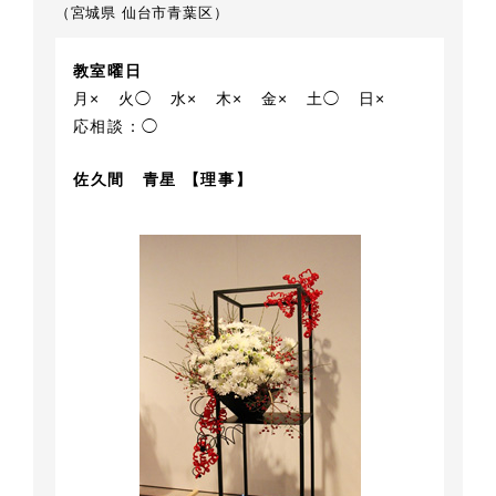
（宮城県 仙台市青葉区）
教室曜日
月×
火◯
水×
木×
金×
土◯
日×
応相談：◯
佐久間 青星 【理事】