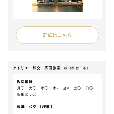
詳細はこちら
アトリエ 和交 広面教室
（秋田県 秋田市）
教室曜日
月◯
火◯
水◯
木×
金×
土◯
日◯
応相談：◯
藤澤 和交 【理事】