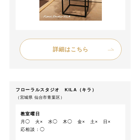
詳細はこちら
フローラルスタジオ KILA（キラ）
（宮城県 仙台市青葉区）
教室曜日
月◯
火×
水◯
木◯
金×
土×
日×
応相談：◯