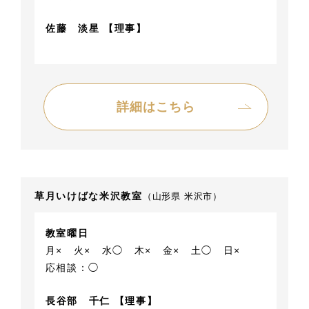
佐藤 淡星 【理事】
詳細はこちら
草月いけばな米沢教室
（山形県 米沢市）
教室曜日
月×
火×
水◯
木×
金×
土◯
日×
応相談：◯
長谷部 千仁 【理事】