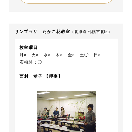
サンプラザ たかこ花教室
（北海道 札幌市北区）
教室曜日
月×
火×
水×
木×
金×
土◯
日×
応相談：◯
西村 孝子 【理事】