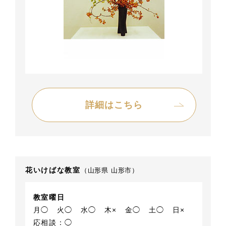
詳細はこちら
花いけばな教室
（山形県 山形市）
教室曜日
月◯
火◯
水◯
木×
金◯
土◯
日×
応相談：◯