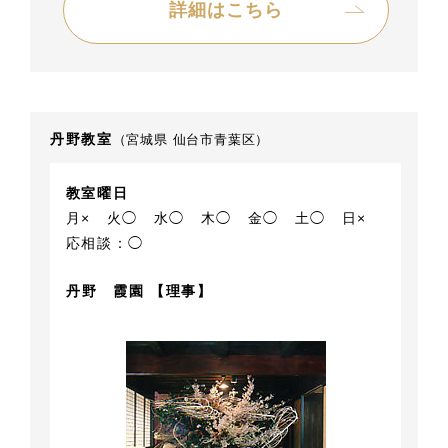
詳細はこちら
丹野教室
（宮城県 仙台市青葉区）
教室曜日
月×
火◯
水◯
木◯
金◯
土◯
日×
応相談：◯
丹野 霞園 【理事】