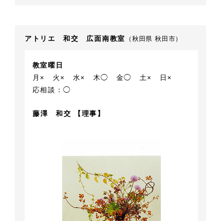
アトリエ 和交 広面南教室
（秋田県 秋田市）
教室曜日
月×
火×
水×
木◯
金◯
土×
日×
応相談：◯
藤澤 和交 【理事】