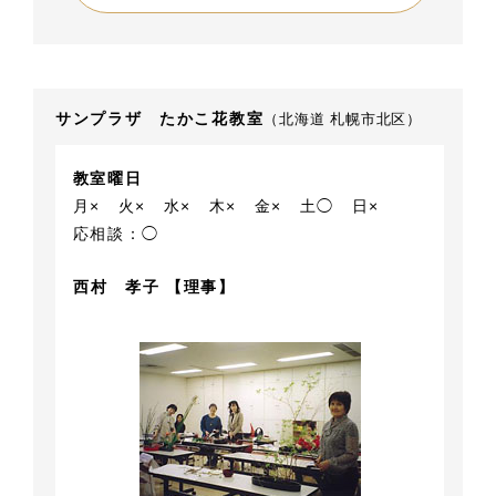
サンプラザ たかこ花教室
（北海道 札幌市北区）
教室曜日
月×
火×
水×
木×
金×
土◯
日×
応相談：◯
西村 孝子 【理事】