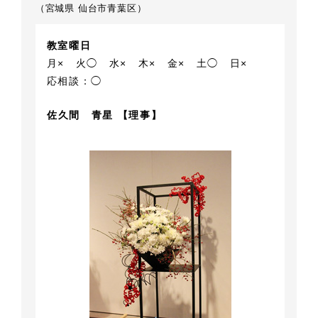
（宮城県 仙台市青葉区）
教室曜日
月×
火◯
水×
木×
金×
土◯
日×
応相談：◯
佐久間 青星 【理事】