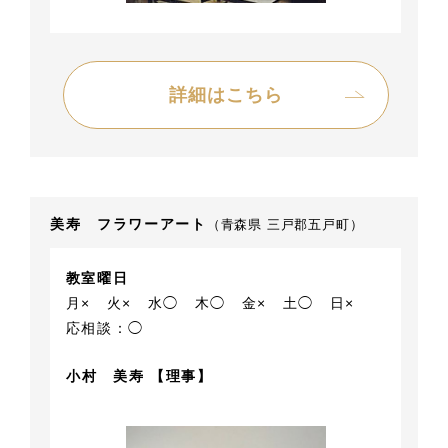
詳細はこちら
美寿 フラワーアート
（青森県 三戸郡五戸町）
教室曜日
月×
火×
水◯
木◯
金×
土◯
日×
応相談：◯
小村 美寿 【理事】