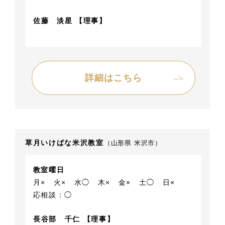
佐藤 淡星 【理事】
詳細はこちら
草月いけばな米沢教室
（山形県 米沢市）
教室曜日
月×
火×
水◯
木×
金×
土◯
日×
応相談：◯
長谷部 千仁 【理事】