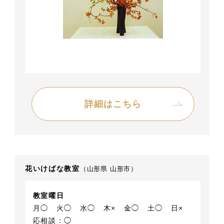
詳細はこちら
花いけばな教室
（山形県 山形市）
教室曜日
月◯
火◯
水◯
木×
金◯
土◯
日×
応相談：◯