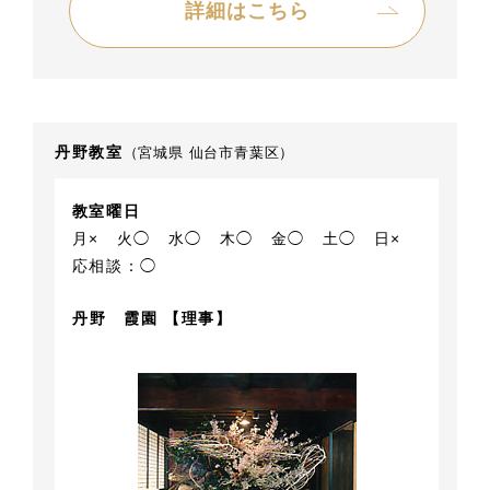
詳細はこちら
丹野教室
（宮城県 仙台市青葉区）
教室曜日
月×
火◯
水◯
木◯
金◯
土◯
日×
応相談：◯
丹野 霞園 【理事】