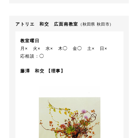
アトリエ 和交 広面南教室
（秋田県 秋田市）
教室曜日
月×
火×
水×
木◯
金◯
土×
日×
応相談：◯
藤澤 和交 【理事】