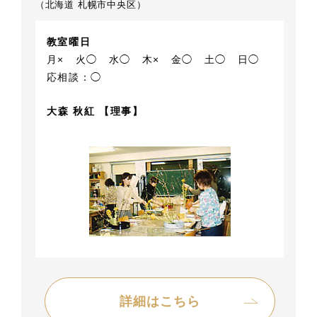
（北海道 札幌市中央区）
教室曜日
月×
火◯
水◯
木×
金◯
土◯
日◯
応相談：◯
大森 秋紅 【理事】
詳細はこちら