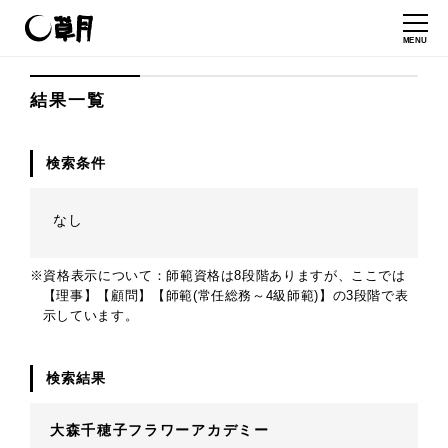
MENU
結果一覧
検索条件
なし
※資格表示について：師範資格は8段階ありますが、ここでは
【理事】【顧問】【師範(常任総務～4級師範)】の3段階で表
示しています。
検索結果
大森千穂子フラワーアカデミー