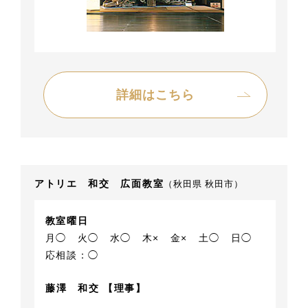
詳細はこちら
アトリエ 和交 広面教室
（秋田県 秋田市）
教室曜日
月◯
火◯
水◯
木×
金×
土◯
日◯
応相談：◯
藤澤 和交 【理事】