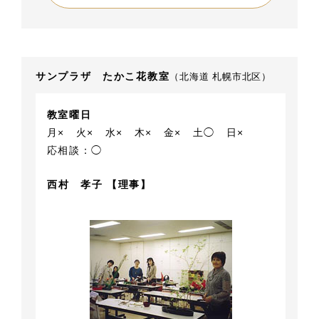
サンプラザ たかこ花教室
（北海道 札幌市北区）
教室曜日
月×
火×
水×
木×
金×
土◯
日×
応相談：◯
西村 孝子 【理事】