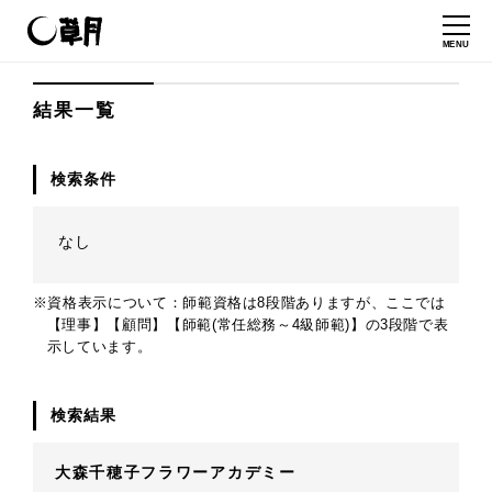
MENU
結果一覧
検索条件
なし
※資格表示について：師範資格は8段階ありますが、ここでは
【理事】【顧問】【師範(常任総務～4級師範)】の3段階で表
示しています。
検索結果
大森千穂子フラワーアカデミー