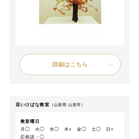
詳細はこちら
花いけばな教室
（山形県 山形市）
教室曜日
月◯
火◯
水◯
木×
金◯
土◯
日×
応相談：◯