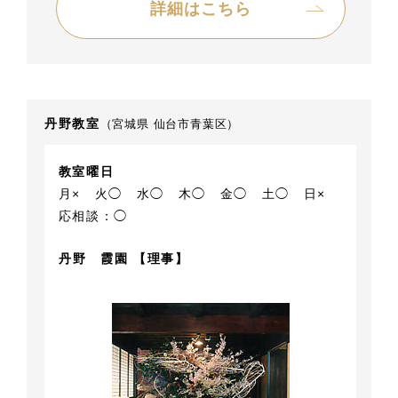
詳細はこちら
丹野教室
（宮城県 仙台市青葉区）
教室曜日
月×
火◯
水◯
木◯
金◯
土◯
日×
応相談：◯
丹野 霞園 【理事】