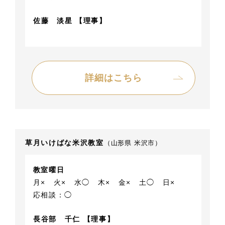
佐藤 淡星 【理事】
詳細はこちら
草月いけばな米沢教室
（山形県 米沢市）
教室曜日
月×
火×
水◯
木×
金×
土◯
日×
応相談：◯
長谷部 千仁 【理事】