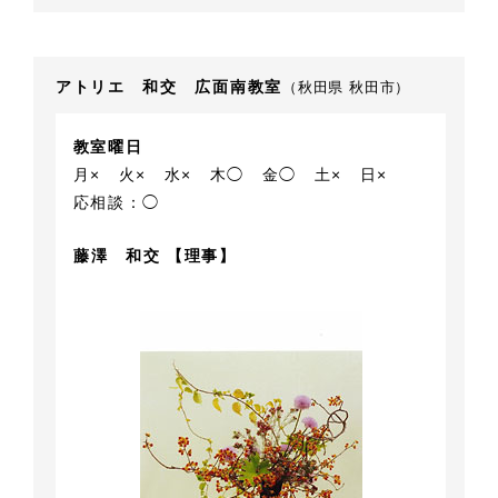
アトリエ 和交 広面南教室
（秋田県 秋田市）
教室曜日
月×
火×
水×
木◯
金◯
土×
日×
応相談：◯
藤澤 和交 【理事】