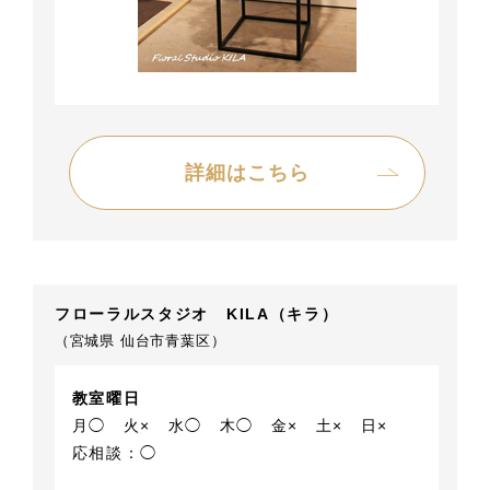
詳細はこちら
フローラルスタジオ KILA（キラ）
（宮城県 仙台市青葉区）
教室曜日
月◯
火×
水◯
木◯
金×
土×
日×
応相談：◯