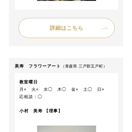
詳細はこちら
美寿 フラワーアート
（青森県 三戸郡五戸町）
教室曜日
月×
火×
水◯
木◯
金×
土◯
日×
応相談：◯
小村 美寿 【理事】