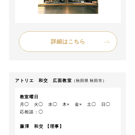
詳細はこちら
アトリエ 和交 広面教室
（秋田県 秋田市）
教室曜日
月◯
火◯
水◯
木×
金×
土◯
日◯
応相談：◯
藤澤 和交 【理事】