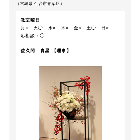
（宮城県 仙台市青葉区）
教室曜日
月×
火◯
水×
木×
金×
土◯
日×
応相談：◯
佐久間 青星 【理事】