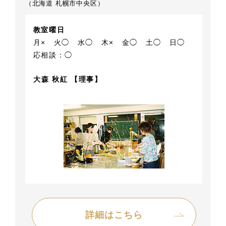
（北海道 札幌市中央区）
教室曜日
月×
火◯
水◯
木×
金◯
土◯
日◯
応相談：◯
大森 秋紅 【理事】
詳細はこちら