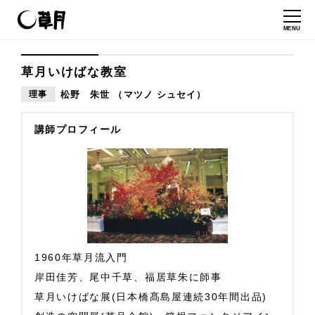
MENU
草月いけばな教室
理事
松野 朱世 （マツノ シュセイ）
講師プロフィール
1960年草月流入門
岸田佳芳、尾中千草、福居草朱に師事
草月いけばな展(日本橋髙島屋連続30年間出品)