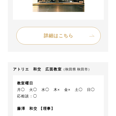
詳細はこちら
アトリエ 和交 広面教室
（秋田県 秋田市）
教室曜日
月◯
火◯
水◯
木×
金×
土◯
日◯
応相談：◯
藤澤 和交 【理事】