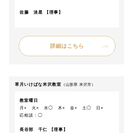
佐藤 淡星 【理事】
詳細はこちら
草月いけばな米沢教室
（山形県 米沢市）
教室曜日
月×
火×
水◯
木×
金×
土◯
日×
応相談：◯
長谷部 千仁 【理事】