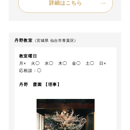
詳細はこちら
丹野教室
（宮城県 仙台市青葉区）
教室曜日
月×
火◯
水◯
木◯
金◯
土◯
日×
応相談：◯
丹野 霞園 【理事】