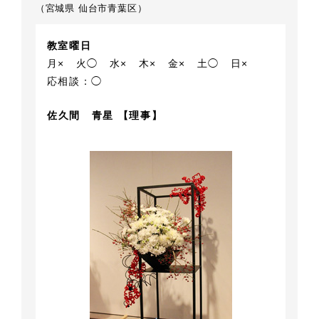
（宮城県 仙台市青葉区）
教室曜日
月×
火◯
水×
木×
金×
土◯
日×
応相談：◯
佐久間 青星 【理事】