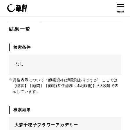
MENU
結果一覧
検索条件
なし
※資格表示について：師範資格は8段階ありますが、ここでは
【理事】【顧問】【師範(常任総務～4級師範)】の3段階で表
示しています。
検索結果
大森千穂子フラワーアカデミー