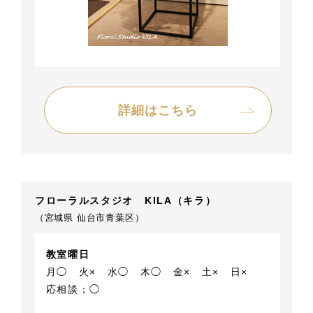
詳細はこちら
フローラルスタジオ KILA（キラ）
（宮城県 仙台市青葉区）
教室曜日
月◯
火×
水◯
木◯
金×
土×
日×
応相談：◯