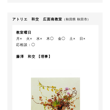
アトリエ 和交 広面南教室
（秋田県 秋田市）
教室曜日
月×
火×
水×
木◯
金◯
土×
日×
応相談：◯
藤澤 和交 【理事】