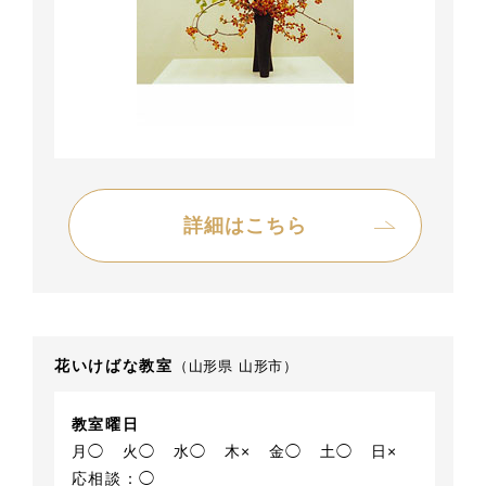
詳細はこちら
花いけばな教室
（山形県 山形市）
教室曜日
月◯
火◯
水◯
木×
金◯
土◯
日×
応相談：◯