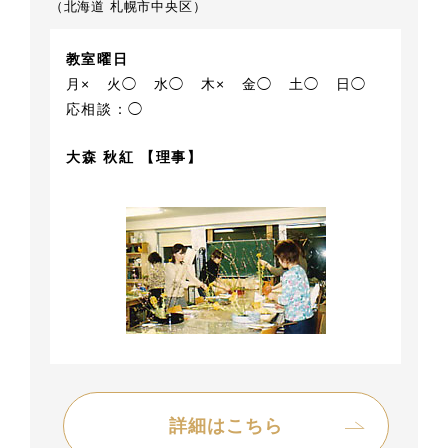
（北海道 札幌市中央区）
教室曜日
月×
火◯
水◯
木×
金◯
土◯
日◯
応相談：◯
大森 秋紅 【理事】
詳細はこちら