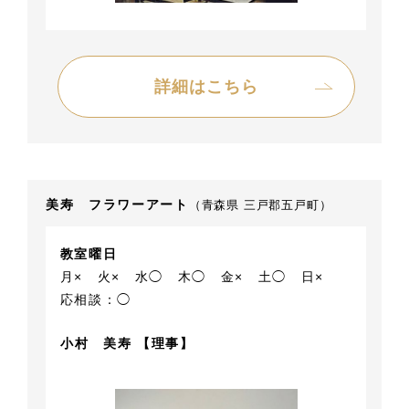
詳細はこちら
美寿 フラワーアート
（青森県 三戸郡五戸町）
教室曜日
月×
火×
水◯
木◯
金×
土◯
日×
応相談：◯
小村 美寿 【理事】