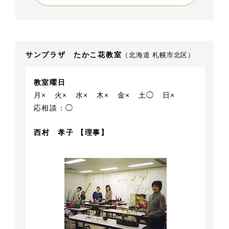
サンプラザ たかこ花教室
（北海道 札幌市北区）
教室曜日
月×
火×
水×
木×
金×
土◯
日×
応相談：◯
西村 孝子 【理事】