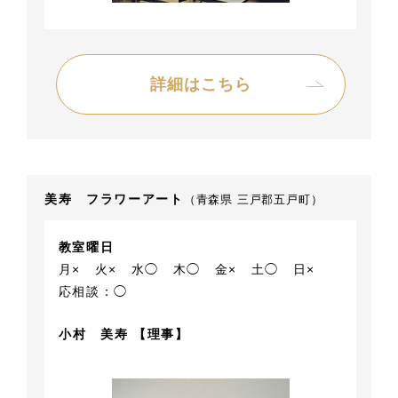
詳細はこちら
美寿 フラワーアート
（青森県 三戸郡五戸町）
教室曜日
月×
火×
水◯
木◯
金×
土◯
日×
応相談：◯
小村 美寿 【理事】