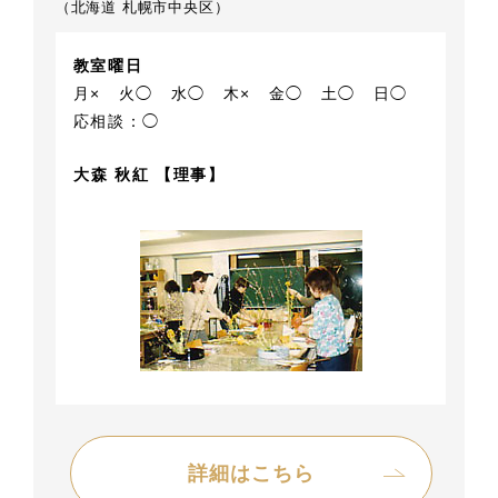
（北海道 札幌市中央区）
教室曜日
月×
火◯
水◯
木×
金◯
土◯
日◯
応相談：◯
大森 秋紅 【理事】
詳細はこちら