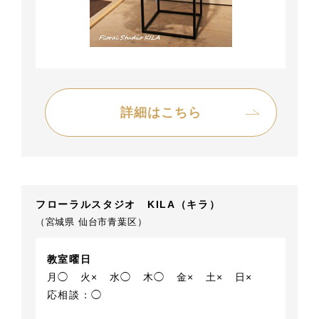
詳細はこちら
フローラルスタジオ KILA（キラ）
（宮城県 仙台市青葉区）
教室曜日
月◯
火×
水◯
木◯
金×
土×
日×
応相談：◯