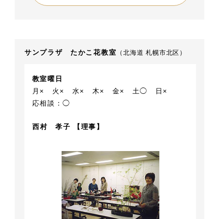
サンプラザ たかこ花教室
（北海道 札幌市北区）
教室曜日
月×
火×
水×
木×
金×
土◯
日×
応相談：◯
西村 孝子 【理事】