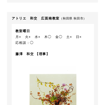
アトリエ 和交 広面南教室
（秋田県 秋田市）
教室曜日
月×
火×
水×
木◯
金◯
土×
日×
応相談：◯
藤澤 和交 【理事】