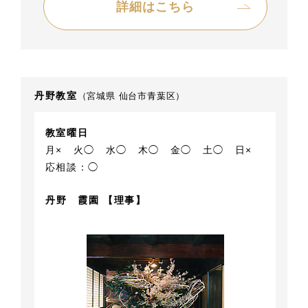
詳細はこちら
丹野教室
（宮城県 仙台市青葉区）
教室曜日
月×
火◯
水◯
木◯
金◯
土◯
日×
応相談：◯
丹野 霞園 【理事】