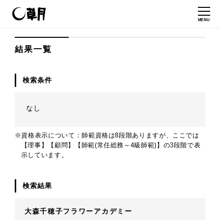
MENU
結果一覧
検索条件
なし
※資格表示について：師範資格は8段階ありますが、ここでは
【理事】【顧問】【師範(常任総務～4級師範)】の3段階で表
示しています。
検索結果
大森千穂子フラワーアカデミー