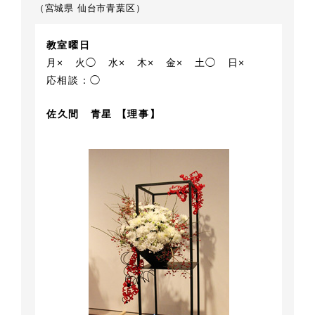
（宮城県 仙台市青葉区）
教室曜日
月×
火◯
水×
木×
金×
土◯
日×
応相談：◯
佐久間 青星 【理事】