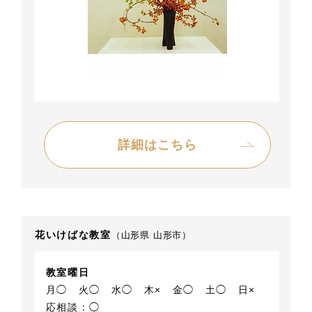
詳細はこちら
花いけばな教室
（山形県 山形市）
教室曜日
月◯
火◯
水◯
木×
金◯
土◯
日×
応相談：◯