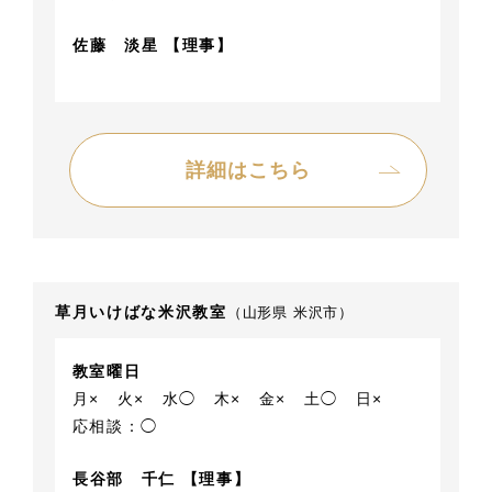
佐藤 淡星 【理事】
詳細はこちら
草月いけばな米沢教室
（山形県 米沢市）
教室曜日
月×
火×
水◯
木×
金×
土◯
日×
応相談：◯
長谷部 千仁 【理事】