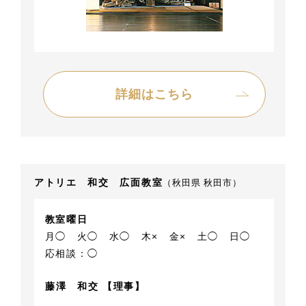
詳細はこちら
アトリエ 和交 広面教室
（秋田県 秋田市）
教室曜日
月◯
火◯
水◯
木×
金×
土◯
日◯
応相談：◯
藤澤 和交 【理事】