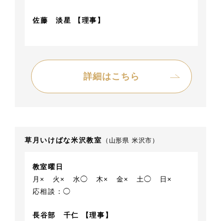
佐藤 淡星 【理事】
詳細はこちら
草月いけばな米沢教室
（山形県 米沢市）
教室曜日
月×
火×
水◯
木×
金×
土◯
日×
応相談：◯
長谷部 千仁 【理事】