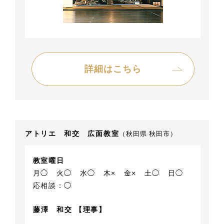
詳細はこちら
アトリエ 和交 広面教室
（秋田県 秋田市）
教室曜日
月◯
火◯
水◯
木×
金×
土◯
日◯
応相談：◯
藤澤 和交 【理事】