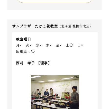
サンプラザ たかこ花教室
（北海道 札幌市北区）
教室曜日
月×
火×
水×
木×
金×
土◯
日×
応相談：◯
西村 孝子 【理事】