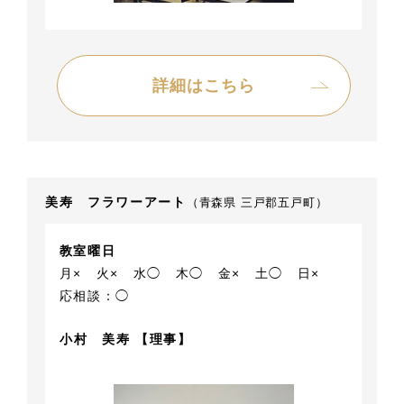
詳細はこちら
美寿 フラワーアート
（青森県 三戸郡五戸町）
教室曜日
月×
火×
水◯
木◯
金×
土◯
日×
応相談：◯
小村 美寿 【理事】