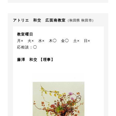
アトリエ 和交 広面南教室
（秋田県 秋田市）
教室曜日
月×
火×
水×
木◯
金◯
土×
日×
応相談：◯
藤澤 和交 【理事】