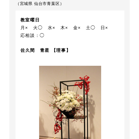
（宮城県 仙台市青葉区）
教室曜日
月×
火◯
水×
木×
金×
土◯
日×
応相談：◯
佐久間 青星 【理事】