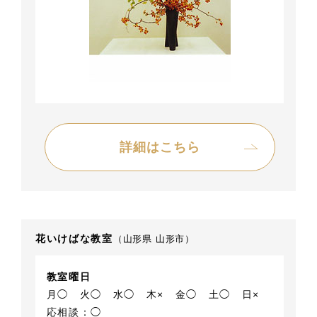
詳細はこちら
花いけばな教室
（山形県 山形市）
教室曜日
月◯
火◯
水◯
木×
金◯
土◯
日×
応相談：◯