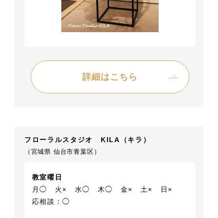
詳細はこちら
フローラルスタジオ KILA（キラ）
（宮城県 仙台市青葉区）
教室曜日
月◯
火×
水◯
木◯
金×
土×
日×
応相談：◯