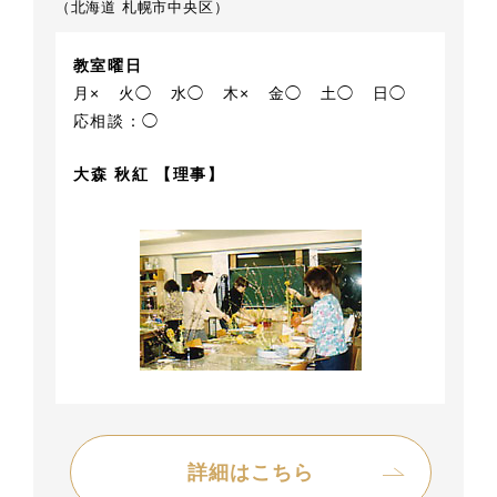
（北海道 札幌市中央区）
教室曜日
月×
火◯
水◯
木×
金◯
土◯
日◯
応相談：◯
大森 秋紅 【理事】
詳細はこちら