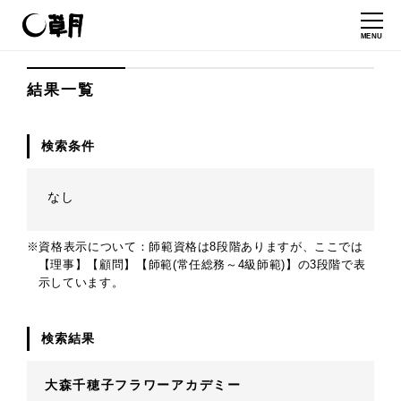
MENU
結果一覧
検索条件
なし
※資格表示について：師範資格は8段階ありますが、ここでは
【理事】【顧問】【師範(常任総務～4級師範)】の3段階で表
示しています。
検索結果
大森千穂子フラワーアカデミー