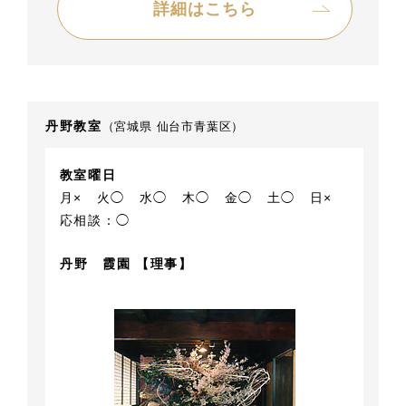
詳細はこちら
丹野教室
（宮城県 仙台市青葉区）
教室曜日
月×
火◯
水◯
木◯
金◯
土◯
日×
応相談：◯
丹野 霞園 【理事】