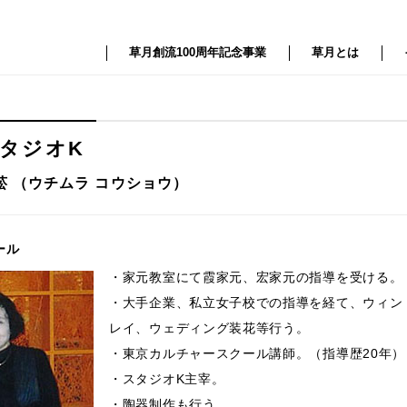
草月創流100周年記念事業
草月とは
スタジオK
菘 （ウチムラ コウショウ）
ール
・家元教室にて霞家元、宏家元の指導を受ける。
・大手企業、私立女子校での指導を経て、ウィン
レイ、ウェディング装花等行う。
・東京カルチャースクール講師。（指導歴20年）
・スタジオK主宰。
・陶器制作も行う。