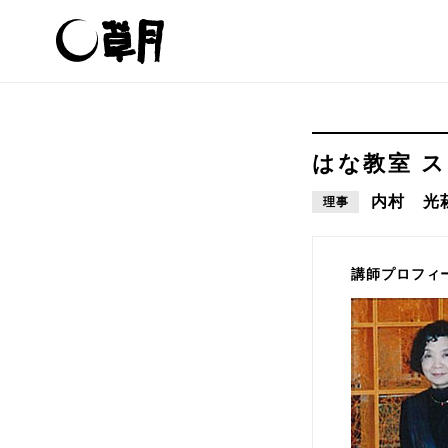
はな教室 
内村 光
理事
講師プロフィ