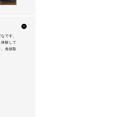
ばなです。
に体験して
す。免状取