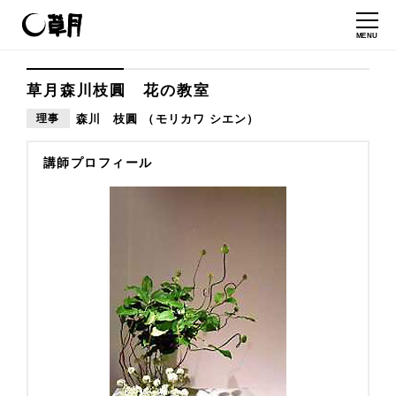
MENU
草月森川枝圓 花の教室
理事
森川 枝圓 （モリカワ シエン）
講師プロフィール