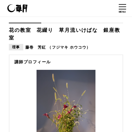
MENU
花の教室 花綴り 草月流いけばな 銀座教
室
理事
藤巻 芳紅 （フジマキ ホウコウ）
講師プロフィール