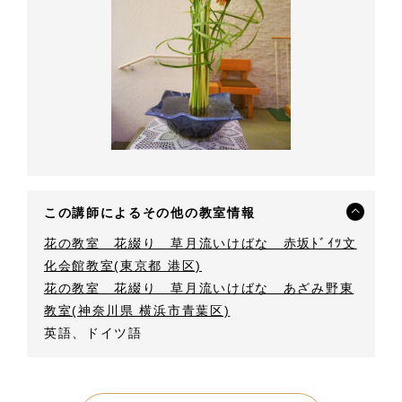
この講師によるその他の教室情報
花の教室 花綴り 草月流いけばな 赤坂ﾄﾞｲﾂ文
化会館教室(東京都 港区)
花の教室 花綴り 草月流いけばな あざみ野東
教室(神奈川県 横浜市青葉区)
英語、ドイツ語