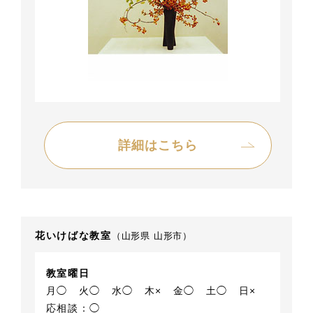
詳細はこちら
花いけばな教室
（山形県 山形市）
教室曜日
月◯
火◯
水◯
木×
金◯
土◯
日×
応相談：◯