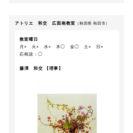
アトリエ 和交 広面南教室
（秋田県 秋田市）
教室曜日
月×
火×
水×
木◯
金◯
土×
日×
応相談：◯
藤澤 和交 【理事】