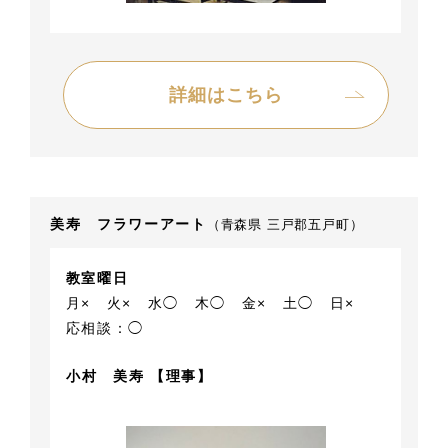
詳細はこちら
美寿 フラワーアート
（青森県 三戸郡五戸町）
教室曜日
月×
火×
水◯
木◯
金×
土◯
日×
応相談：◯
小村 美寿 【理事】