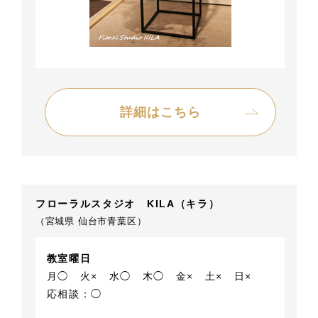
詳細はこちら
フローラルスタジオ KILA（キラ）
（宮城県 仙台市青葉区）
教室曜日
月◯
火×
水◯
木◯
金×
土×
日×
応相談：◯