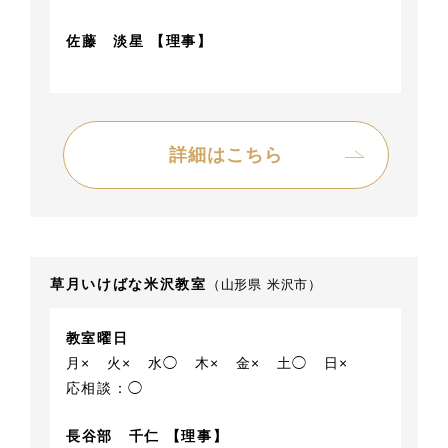
佐藤 淡星 【理事】
詳細はこちら
草月いけばな米沢教室
（山形県 米沢市）
教室曜日
月×
火×
水◯
木×
金×
土◯
日×
応相談：◯
長谷部 千仁 【理事】