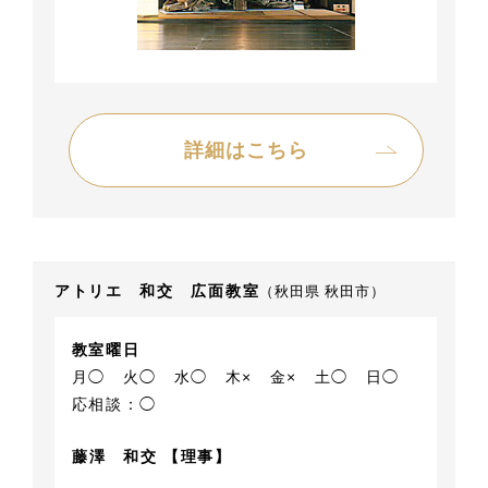
詳細はこちら
アトリエ 和交 広面教室
（秋田県 秋田市）
教室曜日
月◯
火◯
水◯
木×
金×
土◯
日◯
応相談：◯
藤澤 和交 【理事】