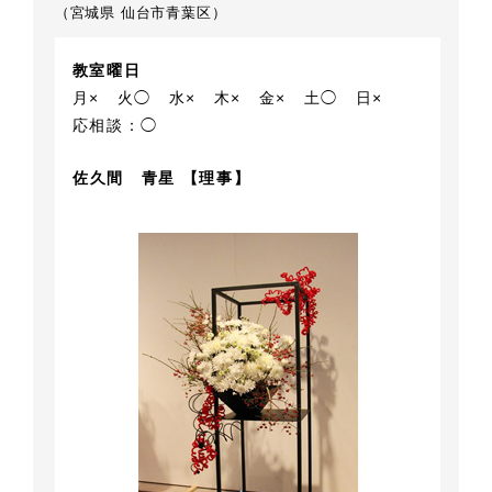
（宮城県 仙台市青葉区）
教室曜日
月×
火◯
水×
木×
金×
土◯
日×
応相談：◯
佐久間 青星 【理事】