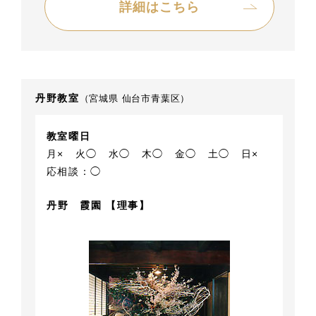
詳細はこちら
丹野教室
（宮城県 仙台市青葉区）
教室曜日
月×
火◯
水◯
木◯
金◯
土◯
日×
応相談：◯
丹野 霞園 【理事】