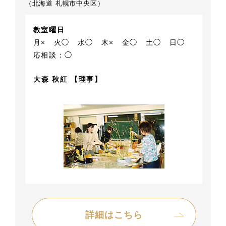
（北海道 札幌市中央区）
教室曜日
月×
火◯
水◯
木×
金◯
土◯
日◯
応相談：◯
大森 秋紅 【理事】
詳細はこちら