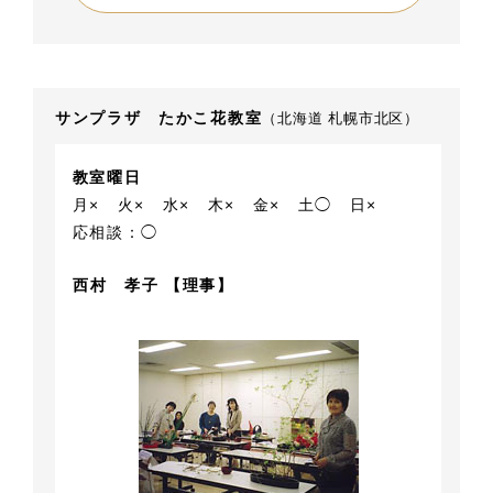
サンプラザ たかこ花教室
（北海道 札幌市北区）
教室曜日
月×
火×
水×
木×
金×
土◯
日×
応相談：◯
西村 孝子 【理事】