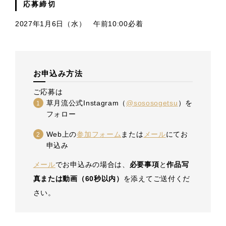
応募締切
2027年1月6日（水） 午前10:00必着
お申込み方法
ご応募は
草月流公式Instagram（
@sososogetsu
）を
フォロー
Web上の
参加フォーム
または
メール
にてお
申込み
メール
でお申込みの場合は、
必要事項
と
作品写
真または動画（60秒以内）
を添えてご送付くだ
さい。