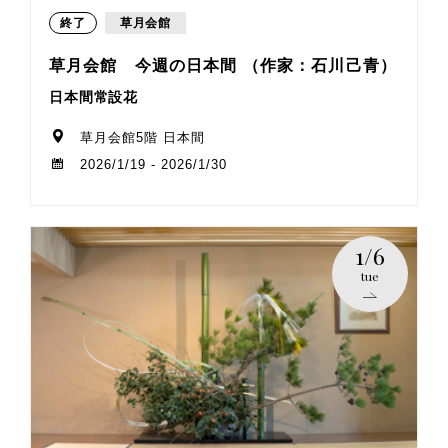
終了
草月会館
草月会館 今週の日本間 （作家：石川己青）
日本間常設花
草月会館5階 日本間
2026/1/19 - 2026/1/30
1/6
tue