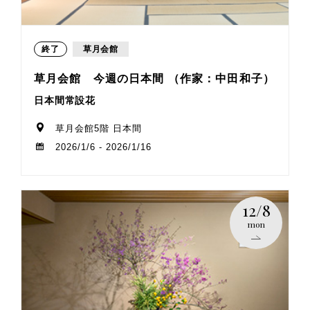
終了
草月会館
草月会館 今週の日本間 （作家：中田和子）
日本間常設花
草月会館5階 日本間
2026/1/6 - 2026/1/16
12/8
mon