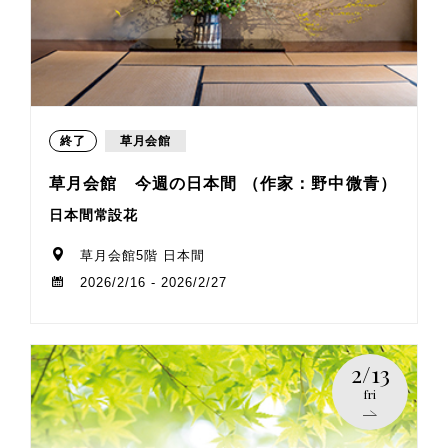
終了
草月会館
草月会館 今週の日本間 （作家：野中微青）
日本間常設花
草月会館5階 日本間
2026/2/16 - 2026/2/27
2/13
fri