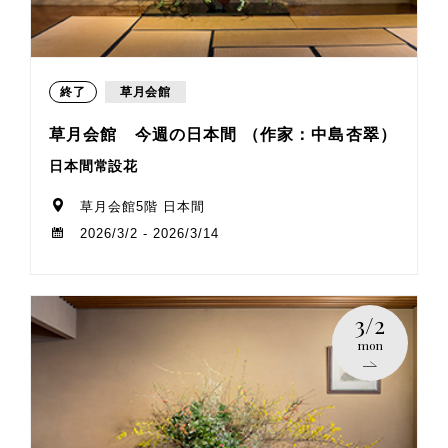
終了
草月会館
草月会館 今週の日本間 （作家：中島杏翠）
日本間常設花
草月会館5階 日本間
2026/3/2 - 2026/3/14
3/2
mon