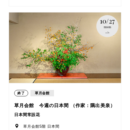
10/27
mon
終了
草月会館
草月会館 今週の日本間 （作家：隅出美泉）
日本間常設花
草月会館5階 日本間