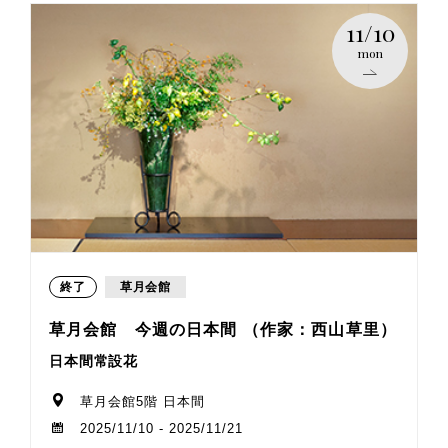
11/10
mon
終了
草月会館
草月会館 今週の日本間 （作家：西山草里）
日本間常設花
草月会館5階 日本間
2025/11/10 - 2025/11/21