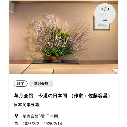
2/2
mon
終了
草月会館
草月会館 今週の日本間 （作家：佐藤容星）
日本間常設花
草月会館5階 日本間
2026/2/2 - 2026/2/14