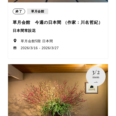
終了
草月会館
草月会館 今週の日本間 （作家：川名哲紀）
日本間常設花
草月会館5階 日本間
2026/3/16 - 2026/3/27
3/2
mon