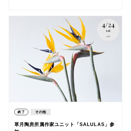
4/24
sat
終了
その他
草月陶房所属作家ユニット「SALULAS」参