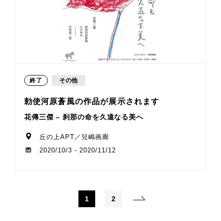
終了
その他
勅使河原蒼風の作品が展示されます
花傳三傑 – 刹那の命を久遠なる美へ
丘の上APT／兒嶋画廊
2020/10/3 - 2020/11/12
1
2