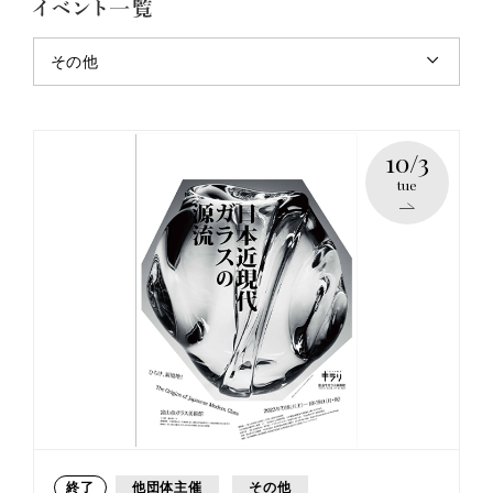
その他
10/3
tue
終了
他団体主催
その他