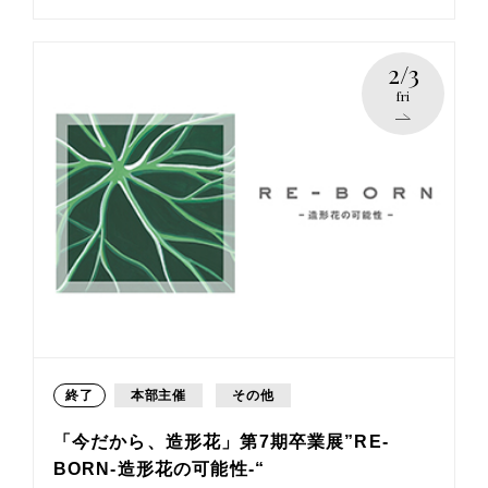
2/3
fri
終了
本部主催
その他
「今だから、造形花」第7期卒業展”RE-
BORN-造形花の可能性-“