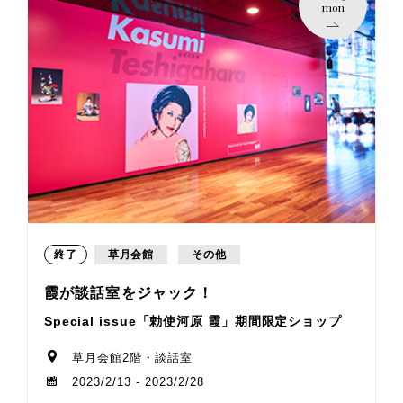
mon
終了
草月会館
その他
霞が談話室をジャック！
Special issue「勅使河原 霞」期間限定ショップ
草月会館2階・談話室
2023/2/13 - 2023/2/28