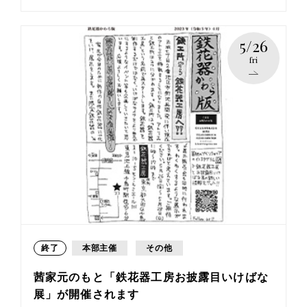
5/26
fri
終了
本部主催
その他
茜家元のもと「鉄花器工房お披露目いけばな
展」が開催されます