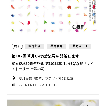
終了
本部主催
草月会館
草月WEST
第102回草月いけばな展を開催します
家元継承20周年記念 第102回草月いけばな展「マイ
ストーリー ー私の花...
草月会館 1階草月プラザ・2階談話室
2021/11/11 - 2021/12/10