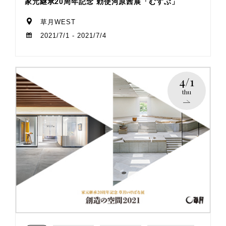
家元継承20周年記念 勅使河原茜展「むすぶ」
草月WEST
2021/7/1 - 2021/7/4
4/1
thu