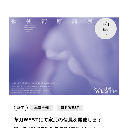
7/1
thu
終了
本部主催
草月WEST
草月WESTにて家元の個展を開催します