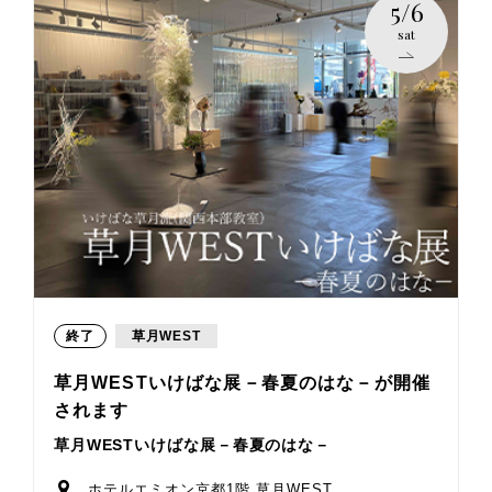
5/6
sat
終了
草月WEST
草月WESTいけばな展－春夏のはな－が開催
されます
草月WESTいけばな展－春夏のはな－
ホテルエミオン京都1階 草月WEST