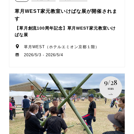
草月WEST家元教室いけばな展が開催されま
す
【草月創流100周年記念】草月WEST家元教室いけ
ばな展
草月WEST（ホテルエミオン京都１階）
2026/5/3 - 2026/5/4
9/28
sun