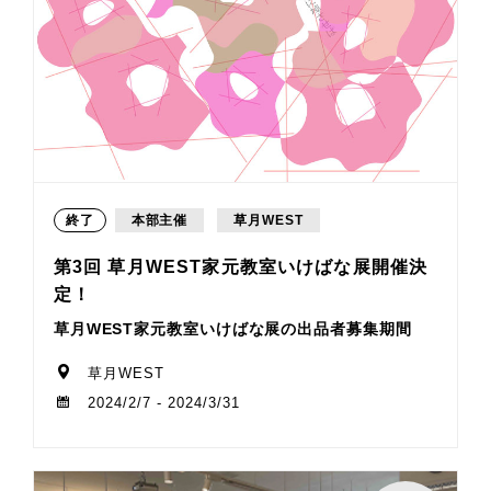
終了
本部主催
草月WEST
第3回 草月WEST家元教室いけばな展開催決
定！
草月WEST家元教室いけばな展の出品者募集期間
草月WEST
2024/2/7 - 2024/3/31