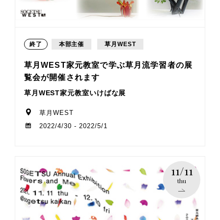
終了
本部主催
草月WEST
草月WEST家元教室で学ぶ草月流学習者の展
覧会が開催されます
草月WEST家元教室いけばな展
草月WEST
2022/4/30 - 2022/5/1
11/11
thu