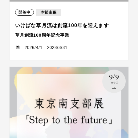
開催中
本部主催
いけばな草月流は創流100年を迎えます
草月創流100周年記念事業
2026/4/1 - 2028/3/31
9/9
wed