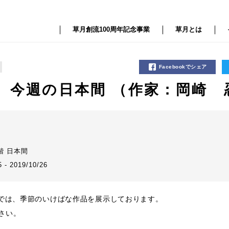
草月創流100周年記念事業
草月とは
Facebookでシェア
 今週の日本間 （作家：岡崎 
花
階 日本間
5 - 2019/10/26
間では、季節のいけばな作品を展示しております。
さい。