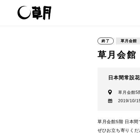
終了
草月会館
草月会館
日本間常設
草月会館5
2019/10/1
草月会館5階 日本
ぜひお立ち寄りくだ