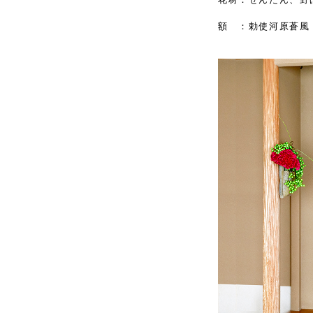
額 ：勅使河原蒼風