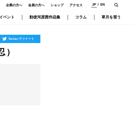
JP
EN
企業の方へ
会員の方へ
ショップ
アクセス
イベント
勅使河原茜作品集
コラム
草月を習う
Twitterでツイート
忍）