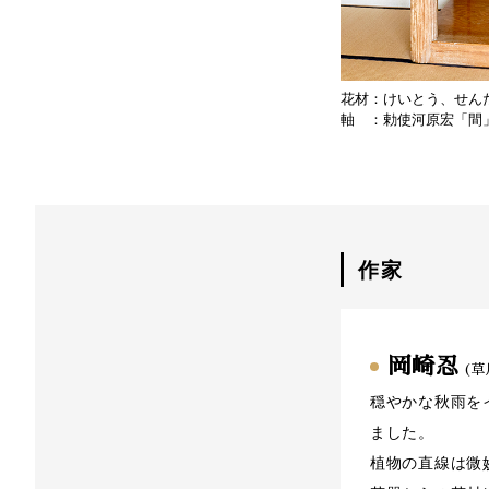
花材：けいとう、せん
軸 ：勅使河原宏「間
作家
岡崎忍
(草
穏やかな秋雨を
ました。
植物の直線は微