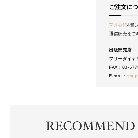
ご注文に
草月会館
4階
通信販売をご
出版部売店
フリーダイヤル：
FAX：03-577
E-mail：
shup