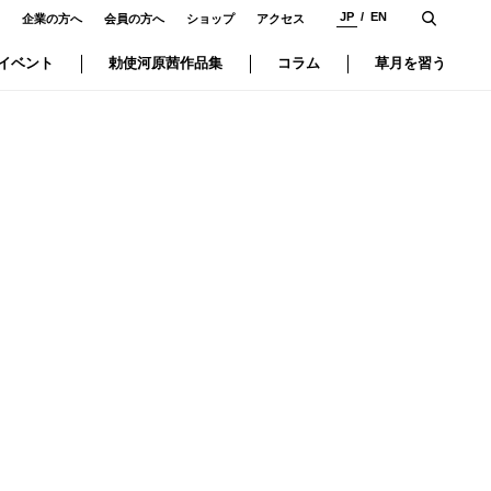
JP
EN
企業の方へ
会員の方へ
ショップ
アクセス
イベント
勅使河原茜作品集
コラム
草月を習う