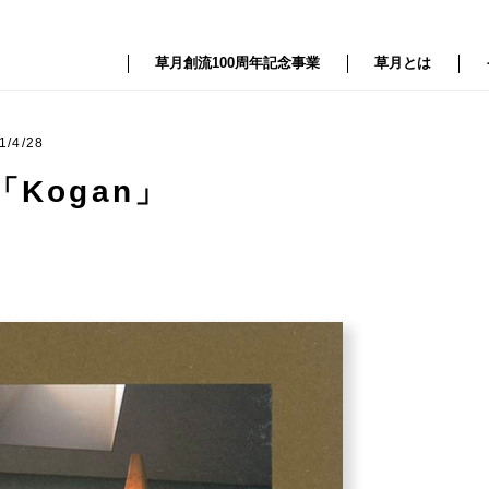
草月創流100周年記念事業
草月とは
1/4/28
Kogan」