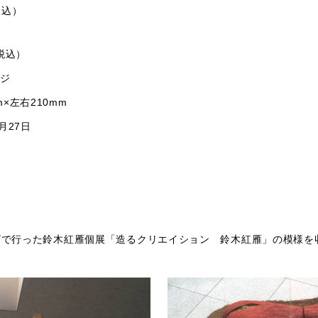
税込）
（税込）
ージ
×左右210mm
月27日
ラザで行った鈴木紅雁個展「造るクリエイション 鈴木紅雁」の模様を