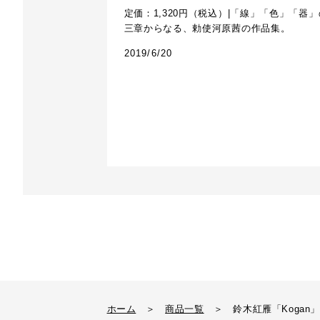
定価：1,320円（税込）|「線」「色」「器」
三章からなる、勅使河原茜の作品集。
2019/6/20
ホーム
＞
商品一覧
＞
鈴木紅雁「Kogan」