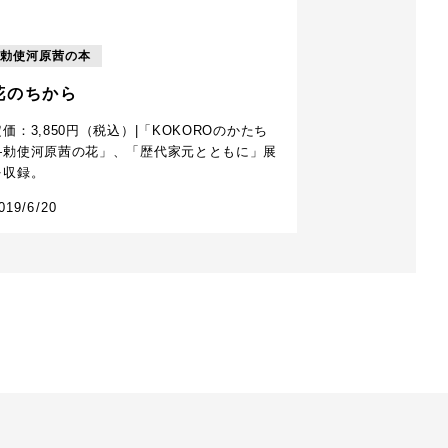
勅使河原茜の本
花のちから
定価：3,850円（税込）|「KOKOROのかたち
―勅使河原茜の花」、「歴代家元とともに」展
を収録。
019/6/20