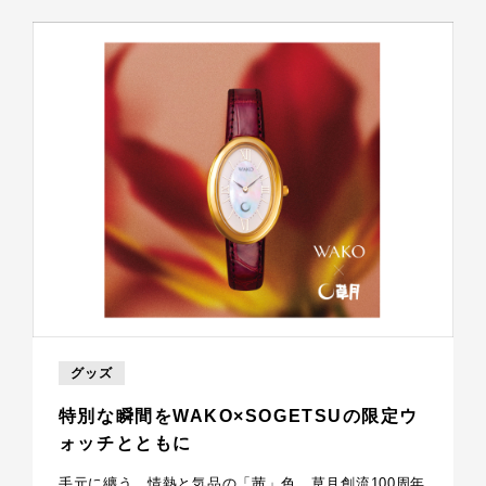
グッズ
特別な瞬間をWAKO×SOGETSUの限定ウ
ォッチとともに
手元に纏う、情熱と気品の「茜」色。草月創流100周年