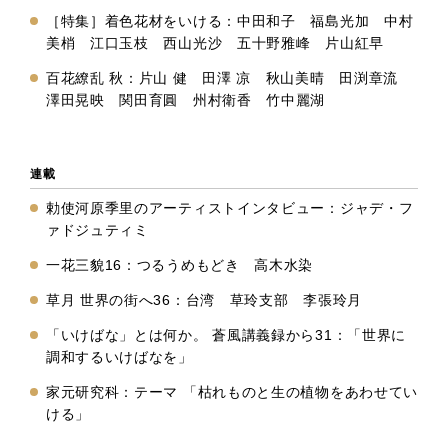
［特集］着色花材をいける：中田和子 福島光加 中村
美梢 江口玉枝 西山光沙 五十野雅峰 片山紅早
百花繚乱 秋：片山 健 田澤 凉 秋山美晴 田渕章流
澤田晃映 関田育圓 州村衛香 竹中麗湖
連載
勅使河原季里のアーティストインタビュー：ジャデ・フ
ァドジュティミ
一花三貌16：つるうめもどき 高木水染
草月 世界の街へ36：台湾 草玲支部 李張玲月
「いけばな」とは何か。 蒼風講義録から31：「世界に
調和するいけばなを」
家元研究科：テーマ 「枯れものと生の植物をあわせてい
ける」