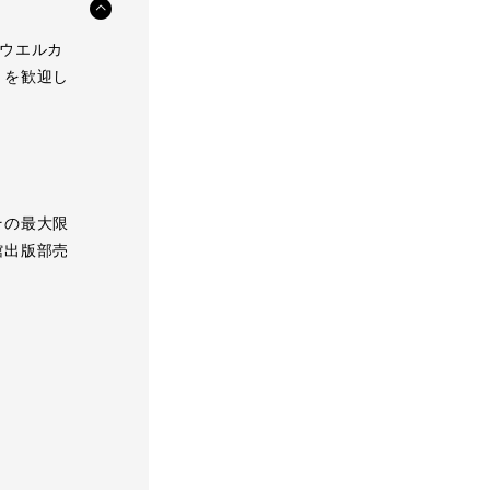
のウエルカ
々を歓迎し
その最大限
館出版部売