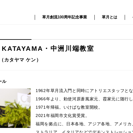
草月創流100周年記念事業
草月とは
T KATAYAMA・中洲川端教室
 （カタヤマ ケン）
ール
1962年草月流入門と同時にアトリエスタッフと
1966年より、勅使河原蒼風家元、霞家元に随行
1971年帰福。いけばな教室開校。
2021年福岡市文化賞受賞。
福岡を拠点に、日本各地、アジア各地、アメリカ
ストラリア、イタリアなどでデモンストレーショ