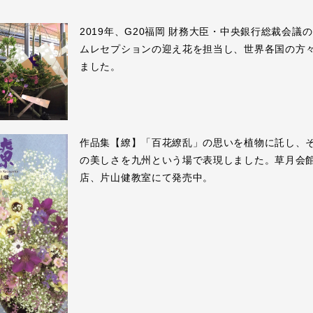
2019年、G20福岡 財務大臣・中央銀行総裁会議
ムレセプションの迎え花を担当し、世界各国の方
ました。
作品集【繚】「百花繚乱」の思いを植物に託し、
の美しさを九州という場で表現しました。草月会
店、片山健教室にて発売中。