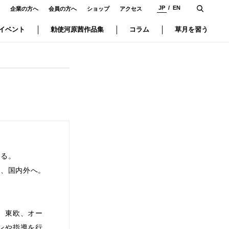
JP
EN
企業の方へ
会員の方へ
ショップ
アクセス
イベント
勅使河原茜作品集
コラム
草月を習う
なる。
し、国内外へ。
、東欧、オー
ンや指導を行