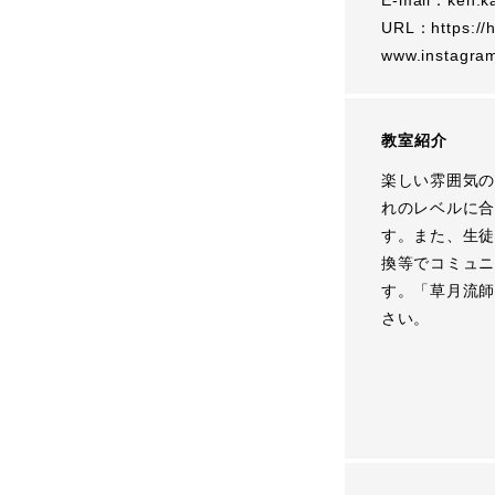
E-mail：
ken.k
URL：
https:/
www.instagram
教室紹介
楽しい雰囲気の
れのレベルに合
す。また、生徒
換等でコミュニ
す。「草月流師
さい。