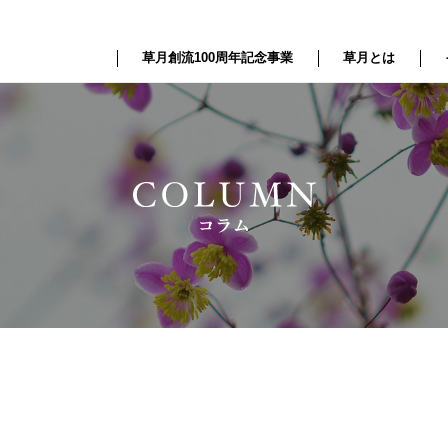
草月創流100周年記念事業
草月とは