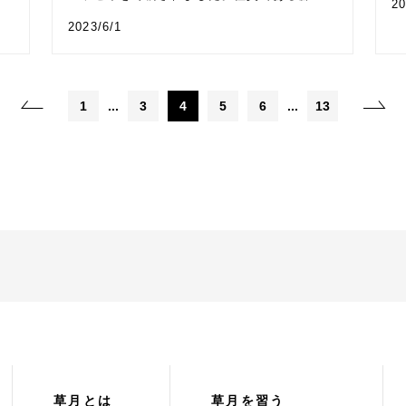
20
2023/6/1
1
...
3
4
5
6
...
13
草月とは
草月を習う