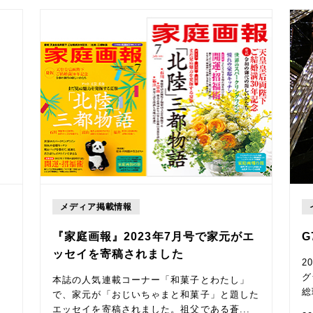
メディア掲載情報
『家庭画報』2023年7月号で家元がエ
G
ッセイを寄稿されました
2
グ
本誌の人気連載コーナー「和菓子とわたし」
総
で、家元が「おじいちゃまと和菓子」と題した
エッセイを寄稿されました。祖父である蒼...