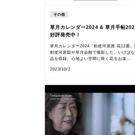
その他
草月カレンダー2024 & 草月手帖202
好評発売中！
草月カレンダー2024「勅使河原茜 花12選」
勅使河原邸や草月会館で撮影した、いけば
品を収録。心地よい空間に咲く花をお楽...
2023/10/2