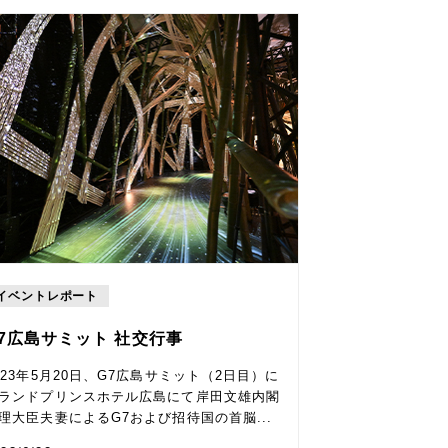
イベントレポート
7広島サミット 社交行事
023年5月20日、G7広島サミット（2日目）に
ランドプリンスホテル広島にて岸田文雄内閣
理大臣夫妻によるG7および招待国の首脳...