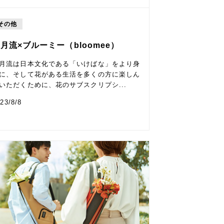
その他
月流×ブルーミー（bloomee）
月流は日本文化である「いけばな」をより身
に、そして花がある生活を多くの方に楽しん
いただくために、花のサブスクリプシ...
23/8/8