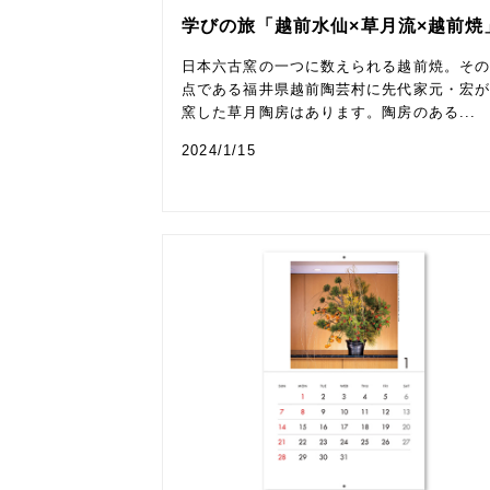
学びの旅「越前水仙×草月流×越前焼
日本六古窯の一つに数えられる越前焼。そ
点である福井県越前陶芸村に先代家元・宏
窯した草月陶房はあります。陶房のある...
2024/1/15