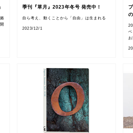
」
季刊『草月』2023年冬号 発売中！
の拠
自ら考え、動くことから「自由」は生まれる
が開
2
2023/12/1
ベ
お
20