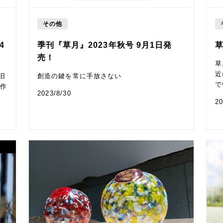
その他
4
季刊『草月』2023年秋号 9月1日発
草
売！
草
近
旧
創造の鍵を常に手放さない
で
な作
2023/8/30
20