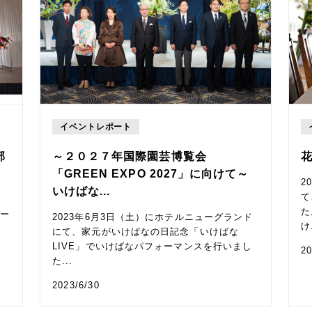
イベントレポート
部
～２０２７年国際園芸博覧会
花
「GREEN EXPO 2027」に向けて～
2
いけばな...
て
高
た
ター
2023年6月3日（土）にホテルニューグランド
け.
にて、家元がいけばなの日記念「いけばな
LIVE」でいけばなパフォーマンスを行いまし
20
た...
2023/6/30