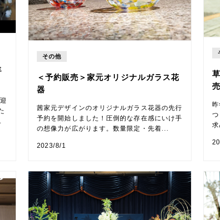
その他
年
＜予約販売＞家元オリジナルガラス花
器
を迎
昨
茜家元デザインのオリジナルガラス花器の先行
た
つ
予約を開始しました！圧倒的な存在感にいけ手
.
求
の想像力が広がります。数量限定・先着...
20
2023/8/1