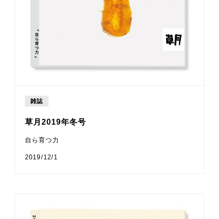
雑誌
草月2019年冬号
自ら育つ力
2019/12/1