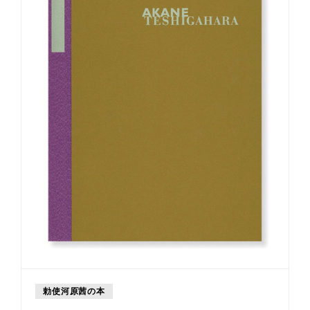
勅使河原茜の本