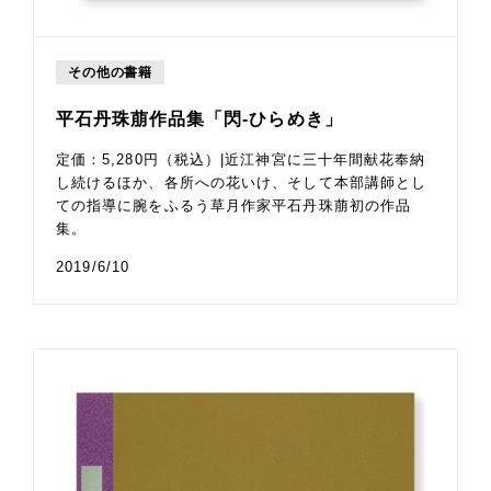
その他の書籍
平石丹珠萠作品集「閃-ひらめき」
定価：5,280円（税込）|近江神宮に三十年間献花奉納
し続けるほか、各所への花いけ、そして本部講師とし
ての指導に腕をふるう草月作家平石丹珠萠初の作品
集。
2019/6/10